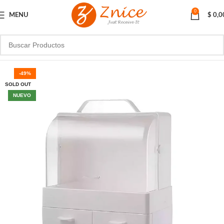
0
MENU
$
0,0
-49%
SOLD OUT
NUEVO