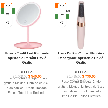
-46%
-48%
NUEVO
SOLD OUT
NUEVO
Espejo Táctil Led Redondo
Lima De Pie Callos Eléctrica
Ajustable Portátil Envió
Recargable Ajustable Envió
Gratis
Gratis
BELLEZA
BELLEZA
$
540,00
$
730,00
$
1.000,00
$
1.415,00
Pago Contra Entrega, Envió
Pago Contra Entrega, Envió
gratis a México, Entrega de 3 a 5
gratis a México, Entrega de 3 a 5
días hábiles, Stock Limitado.
días hábiles, Stock Limitado.
Espejo Táctil Led Redondo,
Lima De Pie Callos Eléctrica,
Diseño desmontable, fácil de
seguro y efectivo que el raspador
llevar cuando se viaja
tradicional y diseño ergonómico
Permite iluminar tu rostro de