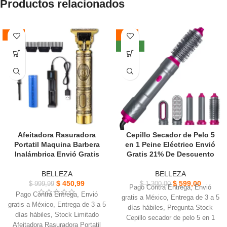
Productos relacionados
Elimina suavemente los callos,
manera ideal para aplicar
dejando tus pies suaves y libres
maquillaje o tus cuidados diarios.
de molestias.
Se pueden ajustar tres colores
-55%
-54%
Diseñada para ser compacta y
de luz, y se puede seleccionar el
fácil de llevar contigo a donde
NUEVO
color de luz apropiado.
quiera que vayas.
La rotación del espejo permite un
Simplemente desliza sobre los
ajuste de 90° hacia arriba y hacia
callos y verás cómo
abajo.
desaparecen, revelando una piel
renovada.
Afeitadora Rasuradora
Cepillo Secador de Pelo 5
Portatil Maquina Barbera
en 1 Peine Eléctrico Envió
Inalámbrica Envió Gratis
Gratis 21% De Descuento
BELLEZA
BELLEZA
$
450,99
$
599,00
$
999,99
$
1.300,00
Pago Contra Entrega, Envió
Pago Contra Entrega, Envió
gratis a México, Entrega de 3 a 5
gratis a México, Entrega de 3 a 5
días hábiles, Pregunta Stock
días hábiles, Stock Limitado
Cepillo secador de pelo 5 en 1
Afeitadora Rasuradora Portatil