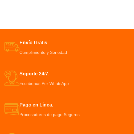
mujeres viene con cinco
Tiempo de carga: 3 horas,
accesorios de cepillo
Tiempo de uso 120 minutos.
intercambiables
Incluye: Cepillo de limpieza,
Alisar, rizar, dar volumen y
Soporte de carga de bateria
masajear el cuero cabelludo sea
USB.
muy fácil, Peine Eléctrico.
3 peines de 1mm - 2mm - 3mm,
Combinando secado por soplado
Maquina Barbera Inalámbrica .
Envío Gratis.
con pinceles de peinado
adaptarse a diferentes longitudes
Cumplimiento y Seriedad
Tecnología avanzada de iones
negativos y revestimiento
cerámico para evitar el
encrespamiento
Soporte 24/7.
El voluminizador del secador de
Escribenos Por WhatsApp
pelo ocupa 1000W/110V y ofrece
3 controles de temperatura
Este cepillo de pelo es ligero y
hace que sea fácil de llevar en
Pago en Línea.
cualquier lugar y fácil de
Procesadores de pago Seguros.
maniobrar