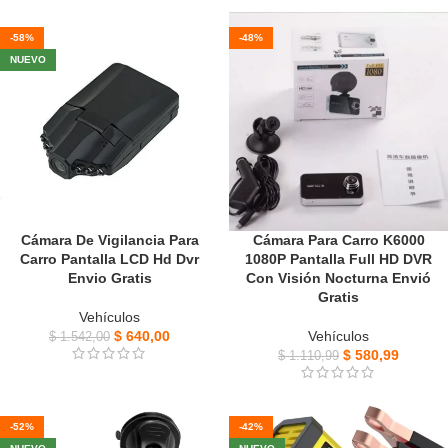
-58%
-48%
NUEVO
Cámara De Vigilancia Para
Cámara Para Carro K6000
Carro Pantalla LCD Hd Dvr
1080P Pantalla Full HD DVR
Envio Gratis
Con Visión Nocturna Envió
Gratis
Vehículos
$
640,00
Vehículos
$
1.542,00
$
580,99
$
1.110,99
-52%
-42%