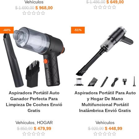
Vehículos
$
649,00
$
1.486,00
$
968,00
$
1.690,00
-44%
-51%
Aspiradora Portátil Auto
Aspiradora Portátil Para Auto
Ganador Perfecta Para
y Hogar De Mano
Limpieza De Coches Envió
Multifuncional Portátil
Gratis
Inalámbrica Envió Gratis
Vehículos
,
HOGAR
Vehículos
$
479,99
$
448,99
$
850,99
$
920,99