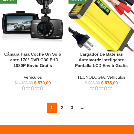
NUEVO
NUEVO
Cámara Para Coche Un Solo
Cargador De Baterías
Lente 170° DVR G30 FHD
Automotriz Inteligente
1080P Envió Gratis
Pantalla LCD Envió Gratis
Vehículos
TECNOLOGIA
,
Vehículos
$
570,00
$
575,00
$
1.195,00
$
998,00
1
2
3
→