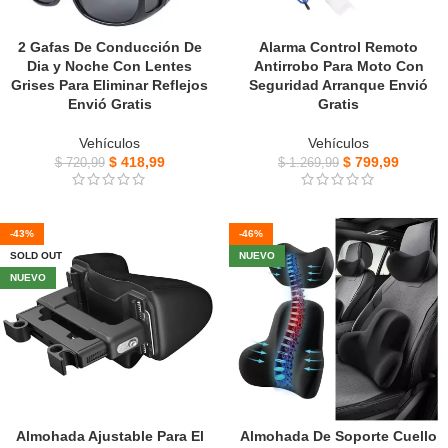
2 Gafas De Conducción De
Alarma Control Remoto
Dia y Noche Con Lentes
Antirrobo Para Moto Con
Grises Para Eliminar Reflejos
Seguridad Arranque Envió
Envió Gratis
Gratis
Vehículos
Vehículos
$
418,99
$
799,99
$
720,99
$
1.269,99
-43%
-46%
SOLD OUT
NUEVO
NUEVO
Almohada Ajustable Para El
Almohada De Soporte Cuello