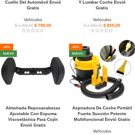
Cuello Del Automóvil Envió
Y Lumbar Coche Envió
Gratis
Gratis
Vehículos
Vehículos
$
790,00
$
855,00
$
1.394,00
$
1.580,00
-43%
-56%
NUEVO
NUEVO
Almohada Reposacabezas
Aspiradora De Coche Portátil
Ajustable Con Espuma
Fuerte Succión Potente
Viscoelástica Para Cojín
Multifuncional Envió Gratis
Envió Gratis
Vehículos