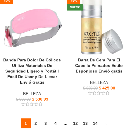
-46%
-49%
NUEVO
Banda Para Dolor De Cólicos
Barra De Cera Para El
Utiliza Materiales De
Cabello Peinados Estilo
Seguridad Ligero y Portátil
Esponjoso Envió gratis
Fácil De Usar y De Llevar
Envió Gratis
BELLEZA
$
425,00
$
830,00
BELLEZA
$
530,99
$
980,99
1
2
3
4
…
12
13
14
→