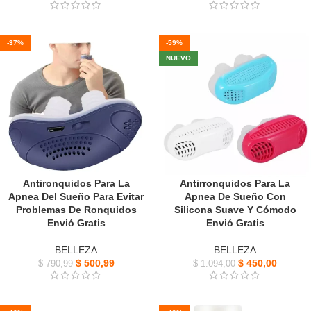
-37%
-59%
NUEVO
Antironquidos Para La
Antirronquidos Para La
Apnea Del Sueño Para Evitar
Apnea De Sueño Con
Problemas De Ronquidos
Silicona Suave Y Cómodo
Envió Gratis
Envió Gratis
BELLEZA
BELLEZA
$
500,99
$
450,00
$
790,99
$
1.094,00