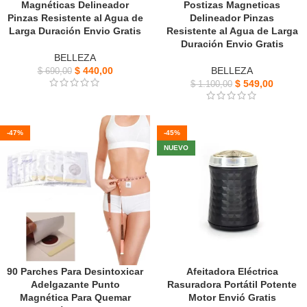
Magnéticas Delineador
Postizas Magneticas
Pinzas Resistente al Agua de
Delineador Pinzas
Larga Duración Envio Gratis
Resistente al Agua de Larga
Duración Envio Gratis
BELLEZA
$
440,00
BELLEZA
$
690,00
$
549,00
$
1.100,00
-47%
-45%
NUEVO
90 Parches Para Desintoxicar
Afeitadora Eléctrica
Adelgazante Punto
Rasuradora Portátil Potente
Magnética Para Quemar
Motor Envió Gratis