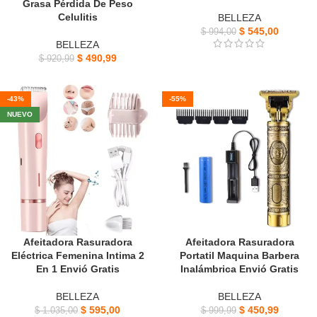
Grasa Pérdida De Peso
Celulitis
BELLEZA
$
545,00
$
994,00
BELLEZA
$
490,99
$
920,99
-43%
-55%
NUEVO
Afeitadora Rasuradora
Afeitadora Rasuradora
Eléctrica Femenina Intima 2
Portatil Maquina Barbera
En 1 Envió Gratis
Inalámbrica Envió Gratis
BELLEZA
BELLEZA
$
595,00
$
450,99
$
1.035,00
$
999,99