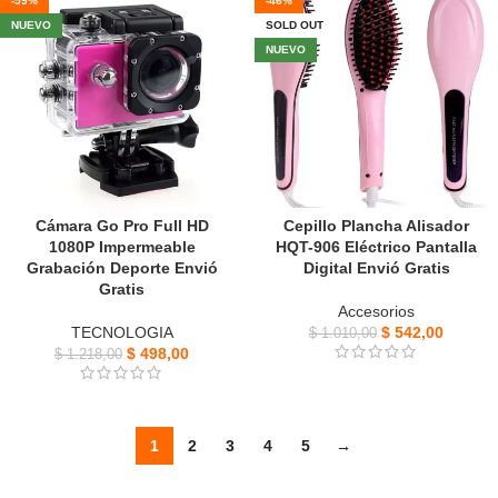
-59%
-46%
NUEVO
SOLD OUT
NUEVO
Cámara Go Pro Full HD
Cepillo Plancha Alisador
1080P Impermeable
HQT-906 Eléctrico Pantalla
Grabación Deporte Envió
Digital Envió Gratis
Gratis
Accesorios
TECNOLOGIA
$
542,00
$
1.010,00
$
498,00
$
1.218,00
1
2
3
4
5
→