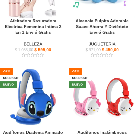
Afeitadora Rasuradora
Alcancía Pulpita Adorable
Eléctrica Femenina Intima 2
Suave Ahorra Y Diviértete
En 1 Envió Gratis
Envió Gratis
BELLEZA
JUGUETERIA
$
595,00
$
450,00
$
1.035,00
$
971,00
-52%
-51%
SOLD OUT
SOLD OUT
NUEVO
NUEVO
Audífonos Diadema Animado
Audífonos Inalámbricos