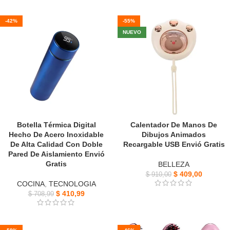
-42%
-55%
NUEVO
Botella Térmica Digital
Calentador De Manos De
Hecho De Acero Inoxidable
Dibujos Animados
De Alta Calidad Con Doble
Recargable USB Envió Gratis
Pared De Aislamiento Envió
Gratis
BELLEZA
$
409,00
$
910,00
COCINA
,
TECNOLOGIA
$
410,99
$
708,99