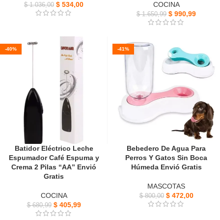
$
534,00
COCINA
$
1.036,00
$
990,99
$
1.650,99
-40%
-41%
Batidor Eléctrico Leche
Bebedero De Agua Para
Espumador Café Espuma y
Perros Y Gatos Sin Boca
Crema 2 Pilas “AA” Envió
Húmeda Envió Gratis
Gratis
MASCOTAS
COCINA
$
472,00
$
800,00
$
405,99
$
680,99