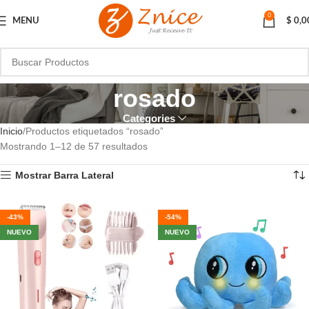
0
MENU
$
0,0
rosado
Categories
Inicio
Productos etiquetados “rosado”
Mostrando 1–12 de 57 resultados
Mostrar Barra Lateral
-43%
-54%
NUEVO
NUEVO