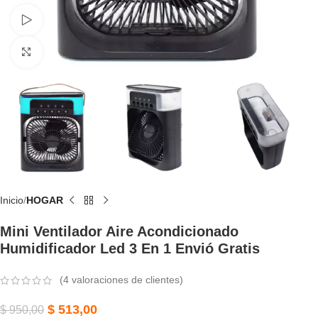
Watch video
Click to enlarge
Inicio
HOGAR
Mini Ventilador Aire Acondicionado
Humidificador Led 3 En 1 Envió Gratis
(
4
valoraciones de clientes)
$
513,00
$
950,00