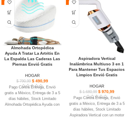
-38%
-42%
Proporciona una refrigeración
estacional y manteniendo la
Natural de forma duradera sin
temperatura interior perfecta.
causar dolores de cabeza.
Disfrute de la máxima comodidad
Ofrece un temporizador de 6
con la tecnología de refrigeración
horas para un sueño sin
energéticamente eficiente.
preocupaciones y opción de
apagado.
Almohada Ortopédica
Ayuda A Tratar La Artritis En
Aspiradora Vertical
La Espalda Las Caderas Las
Inalámbrica Multiuso 3 en 1
Piernas Envió Gratis
Para Mantener Tus Espacios
Limpios Envió Gratis
HOGAR
$
490,99
$
790,99
HOGAR
Pago Contra Entrega, Envió
$
970,99
$
1.680,99
gratis a México, Entrega de 3 a 5
Pago Contra Entrega, Envió
días hábiles, Stock Limitado
gratis a México, Entrega de 3 a 5
Almohada Ortopédica Ayuda con
días hábiles, Stock Limitado
la cirugía de recuperación o
Aspiradora Vertical con un motor
reemplazo de Cadera
de alta potencia de 120W.
La única almohada que sostiene
Recogiendo fácilmente el pelo
las piernas y las rodillas El