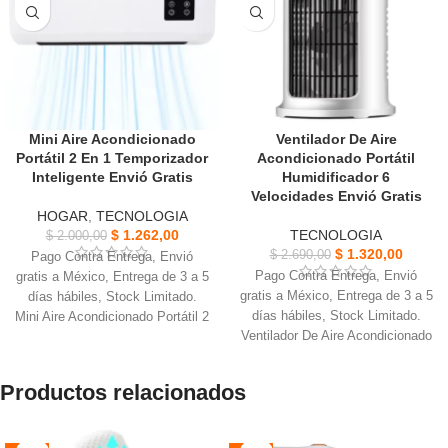
Mini Aire Acondicionado
Ventilador De Aire
Portátil 2 En 1 Temporizador
Acondicionado Portátil
Inteligente Envió Gratis
Humidificador 6
Velocidades Envió Gratis
HOGAR
,
TECNOLOGIA
$
1.262,00
TECNOLOGIA
$
2.000,00
$
1.320,00
$
2.690,00
Pago Contra Entrega, Envió
Pago Contra Entrega, Envió
gratis a México, Entrega de 3 a 5
gratis a México, Entrega de 3 a 5
días hábiles, Stock Limitado.
días hábiles, Stock Limitado.
Mini Aire Acondicionado Portátil 2
Ventilador De Aire Acondicionado
En 1, cree un ambiente de
Portátil, cálida luz nocturna para
dormitorio cómodo.
un ambiente acogedor.
Configuración de la temperatura
Productos relacionados
Puede ajustar manualmente el
y la velocidad del aire a través
ángulo de la rejilla para dirigir la
de un panel de control intuitivo.
brisa donde la necesite.
Adaptándose a cualquier cambio