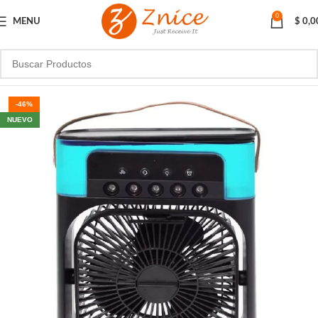
0
MENU
$
0,0
-46%
NUEVO