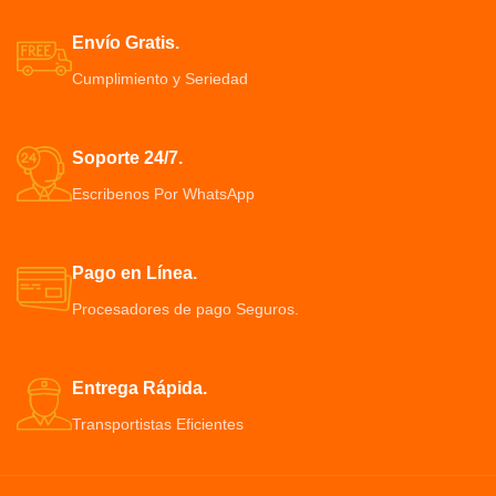
inalámbrica, succión de potencia,
velocidades de viento ajustable,
en el coche para uso doméstico
simple, multifuncional
Envío Gratis.
Pequeño y portátil, diseño ligero,
Hay tres engranajes primero para
Cumplimiento y Seriedad
aspecto exquisito, agarre
luz,segundo para ventilador y
duradero sin fatiga compact0
tercero para luz y ventilador
La luz del ventilador de techo
mide 26 cm x 8 cm/10,24
Soporte 24/7.
pulgadas x 4,72 pulgadas,
perfecta
Escribenos Por WhatsApp
Pago en Línea.
Procesadores de pago Seguros.
Entrega Rápida.
Transportistas Eficientes