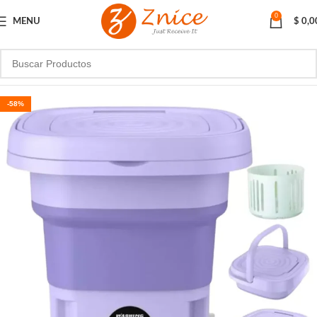
0
MENU
$
0,0
-58%