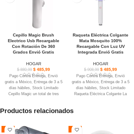
Cepillo Magic Brush
Raqueta Eléctrica Colgante
Electrico Usb Recargable
Mata Mosquito 100%
Con Rotación De 360
Recargable Con Luz UV
Grados Envió Gratis
Integrada Envió Gratis
HOGAR
HOGAR
$
485,99
$
485,99
$
880,99
$
908,99
Pago Contra Entrega, Envió
Pago Contra Entrega, Envió
gratis a México, Entrega de 3 a 5
gratis a México, Entrega de 3 a 5
días hábiles, Stock Limitado
días hábiles, Stock Limitado
Cepillo Magic un total de tres
Raqueta Eléctrica Colgante La
cabezales de cepillo, cabezales
luz UV integrada para atraer y
de cepillo de nailon para objetos
repeler los mosquitos
Productos relacionados
El cepillo de limpieza eléctrico
Mata cualquier tipo de insecto
puede funcionar con una tecla
sin utilizar productos químicos ni
mantén presionado el botón
venenos muy respetuoso
-44%
-53%
Para comenzar a correr, limpieza
El soporte es plegable, es portátil