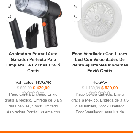
de rotación de 360 grados, fácil
y vertical y se puede montar en
de usar, para que la vajilla
la pared para cuidarlo
El cepillo de limpieza mágico
incluye un limpiador giratorio todo
en uno, 2 cabezales
Aspiradora Portátil Auto
Foco Ventilador Con Luces
Ganador Perfecta Para
Led Con Velocidades De
Limpieza De Coches Envió
Viento Ajustables Modernas
Gratis
Envió Gratis
Vehículos
,
HOGAR
HOGAR
$
479,99
$
529,99
$
850,99
$
1.130,99
Pago Contra Entrega, Envió
Pago Contra Entrega, Envió
gratis a México, Entrega de 3 a 5
gratis a México, Entrega de 3 a 5
días hábiles, Stock Limitado
días hábiles, Stock Limitado
Aspiradora Portátil cuenta con
Foco Ventilador esta luz de
una Batería de gran capacidad,
ventilador multifunción es muy
batería de larga duración
adecuada para hogares
Multifuncional portátil
Tiene un rendimiento práctico, 3