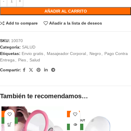
AÑADIR AL CARRITO
Add to compare
Añadir a la lista de deseos
SKU:
10070
Categoría:
SALUD
Etiquetas:
Envio gratis
,
Masajeador Corporal
,
Negro
,
Pago Contra
Entrega
,
Pies
,
Salud
Compartir:
También te recomendamos…
-56%
-49%
NUEVO
SOLD OUT
NUEVO