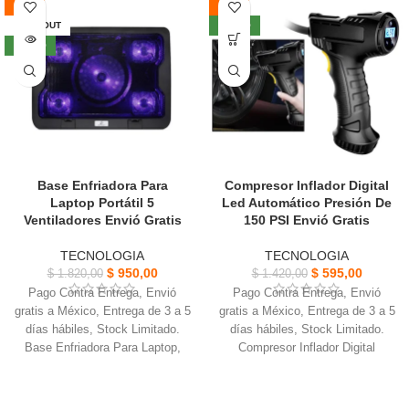
-48%
-58%
Fabricado con material ABS no
Sin operación, sin dolor, es un
tóxico y de silicona, está lleno de
tratamiento seguro y rápido y
SOLD OUT
NUEVO
cuerpo y cómodo de usar.
protección de la piel.
NUEVO
Diseño recargable, no hay
Brindándole una solución
necesidad de preocuparse por la
completa y dinámica para el
batería, no es suficiente.
cuidado de la piel.
Aumenta la actividad de la piel y
rejuvenece las células desde
adentro hacia afuera
Base Enfriadora Para
Compresor Inflador Digital
Laptop Portátil 5
Led Automático Presión De
Ventiladores Envió Gratis
150 PSI Envió Gratis
TECNOLOGIA
TECNOLOGIA
$
950,00
$
595,00
$
1.820,00
$
1.420,00
Pago Contra Entrega, Envió
Pago Contra Entrega, Envió
gratis a México, Entrega de 3 a 5
gratis a México, Entrega de 3 a 5
días hábiles, Stock Limitado.
días hábiles, Stock Limitado.
Base Enfriadora Para Laptop,
Compresor Inflador Digital
diseñado con una placa base
Led, Adecuado para coches,
grande y es compatible.
motocicletas y bicicletas.
Fácil de transportar y usar en
Tiene una pantalla digital y la