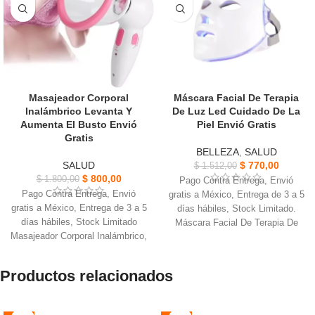
Masajeador Corporal
Máscara Facial De Terapia
Inalámbrico Levanta Y
De Luz Led Cuidado De La
Aumenta El Busto Envió
Piel Envió Gratis
Gratis
BELLEZA
,
SALUD
SALUD
$
770,00
$
1.512,00
$
800,00
$
1.800,00
Pago Contra Entrega, Envió
Pago Contra Entrega, Envió
gratis a México, Entrega de 3 a 5
gratis a México, Entrega de 3 a 5
días hábiles, Stock Limitado.
días hábiles, Stock Limitado
Máscara Facial De Terapia De
Masajeador Corporal Inalámbrico,
Luz Led, eficaz si está utilizada
mejorar la circulación sanguínea
diariamente en áreas afectadas.
del pecho.
Úselo durante unos 10-15
Productos relacionados
Manteniendo la elasticidad y el
minutos cada día y vea
mantenimiento del pecho,
resultados tangibles en tan sólo
fortalece el pecho femenino.
3-5 semanas.