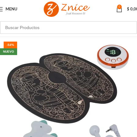
0
MENU
$
0,0
-54%
NUEVO