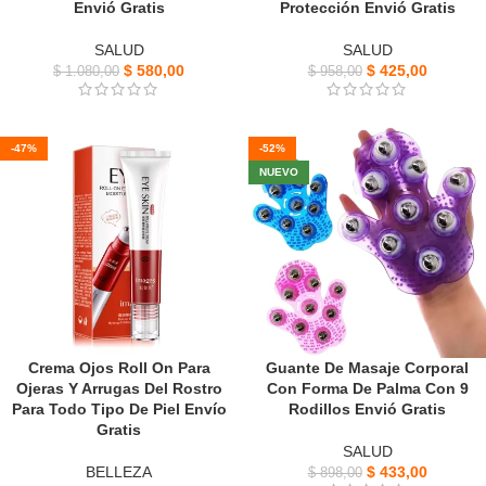
Envió Gratis
Protección Envió Gratis
SALUD
SALUD
$
580,00
$
425,00
$
1.080,00
$
958,00
-47%
-52%
NUEVO
Crema Ojos Roll On Para
Guante De Masaje Corporal
Ojeras Y Arrugas Del Rostro
Con Forma De Palma Con 9
Para Todo Tipo De Piel Envío
Rodillos Envió Gratis
Gratis
SALUD
BELLEZA
$
433,00
$
898,00