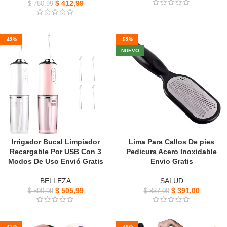
$
412,99
$
780,99
-43%
-53%
NUEVO
Irrigador Bucal Limpiador
Lima Para Callos De pies
Recargable Por USB Con 3
Pedicura Acero Inoxidable
Modos De Uso Envió Gratis
Envio Gratis
BELLEZA
SALUD
$
505,99
$
391,00
$
890,99
$
837,00
-41%
-49%