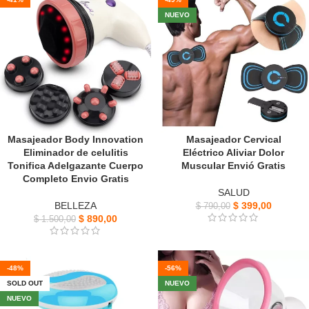
NUEVO
Masajeador Body Innovation
Masajeador Cervical
Eliminador de celulitis
Eléctrico Aliviar Dolor
Tonifica Adelgazante Cuerpo
Muscular Envió Gratis
Completo Envio Gratis
SALUD
BELLEZA
$
399,00
$
790,00
$
890,00
$
1.500,00
-48%
-56%
SOLD OUT
NUEVO
NUEVO