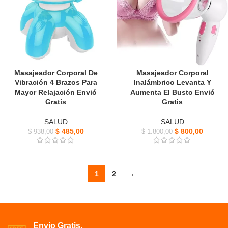
Masajeador Corporal De
Masajeador Corporal
Vibración 4 Brazos Para
Inalámbrico Levanta Y
Mayor Relajación Envió
Aumenta El Busto Envió
Gratis
Gratis
SALUD
SALUD
$
485,00
$
800,00
$
938,00
$
1.800,00
1
2
→
Envío Gratis.