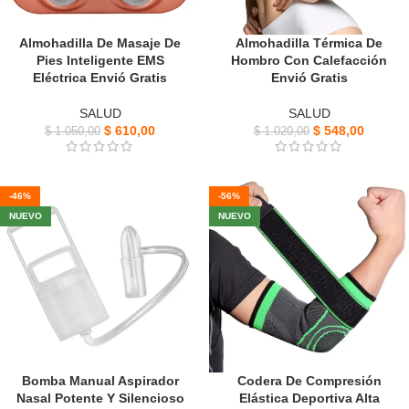
Almohadilla De Masaje De
Almohadilla Térmica De
Pies Inteligente EMS
Hombro Con Calefacción
Eléctrica Envió Gratis
Envió Gratis
SALUD
SALUD
$
610,00
$
548,00
$
1.050,00
$
1.020,00
-46%
-56%
NUEVO
NUEVO
Bomba Manual Aspirador
Codera De Compresión
Nasal Potente Y Silencioso
Elástica Deportiva Alta