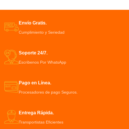
Diseño de silicona suave y
masajear el cuero cabelludo sea
cómoda, se fija firmemente a la
muy fácil, Peine Eléctrico.
nariz para formar un sello
Combinando secado por soplado
perfecto.
Envío Gratis.
con pinceles de peinado
Cuando los tejidos blandos de la
adaptarse a diferentes longitudes
Cumplimiento y Seriedad
parte posterior de la garganta
Tecnología avanzada de iones
colapsan durante el sueño
negativos y revestimiento
La presión continua de las vías
cerámico para evitar el
respiratorias positivas reducen
encrespamiento
Soporte 24/7.
efectivamente los ronquidos
El voluminizador del secador de
Escribenos Por WhatsApp
pelo ocupa 1000W/110V y ofrece
3 controles de temperatura
Este cepillo de pelo es ligero y
hace que sea fácil de llevar en
Pago en Línea.
cualquier lugar y fácil de
Procesadores de pago Seguros.
maniobrar
Entrega Rápida.
Transportistas Eficientes