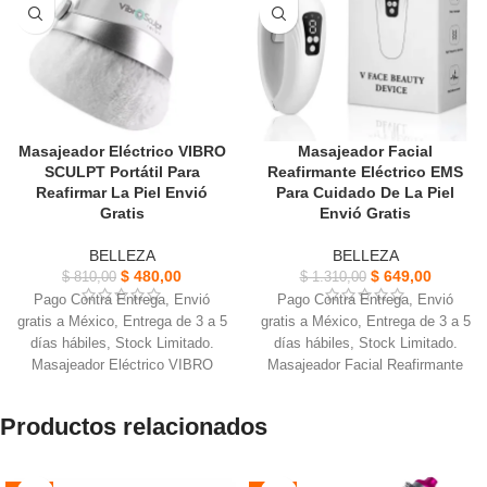
Masajeador Eléctrico VIBRO
Masajeador Facial
SCULPT Portátil Para
Reafirmante Eléctrico EMS
Reafirmar La Piel Envió
Para Cuidado De La Piel
Gratis
Envió Gratis
BELLEZA
BELLEZA
$
480,00
$
649,00
$
810,00
$
1.310,00
Pago Contra Entrega, Envió
Pago Contra Entrega, Envió
gratis a México, Entrega de 3 a 5
gratis a México, Entrega de 3 a 5
días hábiles, Stock Limitado.
días hábiles, Stock Limitado.
Masajeador Eléctrico VIBRO
Masajeador Facial Reafirmante
SCULPT Portátil, envía potentes
Eléctrico, Luce una piel más
ondas de vibración.
firme, joven y definida.
Productos relacionados
Su cabezal acolchonado enviar
Ideal para uso diario en casa, Su
vibraciones debajo de la piel y
tecnología de micro vibración o
relaja tu cuerpo más rápido.
estimulación térmica.