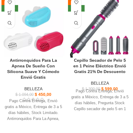
-59%
-54%
Recupera juventud y vitalidad
Ayuda a
reafirmar la piel,
para sentirte bien, un masaje
mejorar la circulación y
NUEVO
NUEVO
increíblemente reconfortante.
reducir líneas de expresión
.
Tecnología oscilatoria envía
Perfecto para un
lifting natural y
placenteras ondas vibratorias a
no invasivo
, tonificando zonas
la capa más profunda de la piel
como mejillas, etc.
Ayudando a aliviar molestias,
Compacto, portátil y fácil de
relajar músculos, calmar dolores
usar, puedes integrarlo
y mejorar la circulación.
fácilmente en tu rutina de
Ajusta la velocidad para pasar de
cuidado facial.
Antirronquidos Para La
Cepillo Secador de Pelo 5
un masaje suave y tranquilo, a
Apnea De Sueño Con
en 1 Peine Eléctrico Envió
uno intenso y profundo.
Silicona Suave Y Cómodo
Gratis 21% De Descuento
Envió Gratis
BELLEZA
BELLEZA
$
599,00
$
1.300,00
Pago Contra Entrega, Envió
$
450,00
$
1.094,00
gratis a México, Entrega de 3 a 5
Pago Contra Entrega, Envió
días hábiles, Pregunta Stock
gratis a México, Entrega de 3 a 5
Cepillo secador de pelo 5 en 1
días hábiles, Stock Limitado.
mujeres viene con cinco
Antirronquidos Para La Apnea,
accesorios de cepillo
Entrada de aire tipo panal, el
intercambiables
soplador esta incorporado
Alisar, rizar, dar volumen y