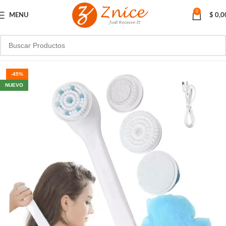
0
MENU
$
0,0
-45%
NUEVO