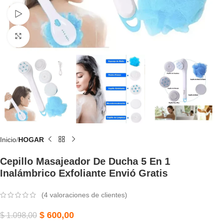
Watch video
Click to enlarge
Inicio
HOGAR
Cepillo Masajeador De Ducha 5 En 1
Inalámbrico Exfoliante Envió Gratis
(
4
valoraciones de clientes)
$
600,00
$
1.098,00