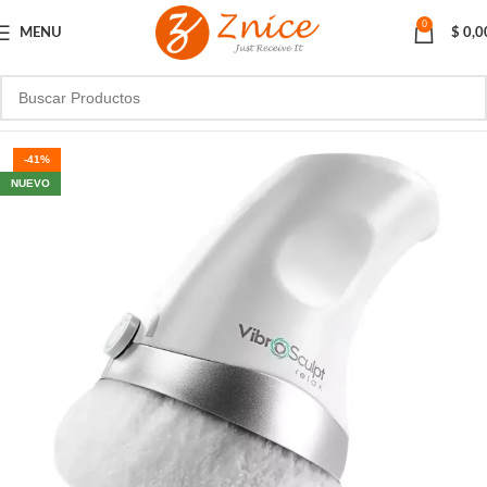
0
MENU
$
0,0
-41%
NUEVO