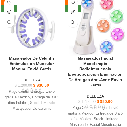
-48%
-34%
NUEVO
NUEVO
Masajeador De Celulitis
Masajeador Facial
Estimulación Muscular
Mesoterapia
Manual Envió Gratis
Radiofrecuencia
Electroporación Eliminación
De Arrugas Anti-Acné Envio
BELLEZA
Gratis
$
630,00
$
1.200,00
Pago Contra Entrega, Envió
BELLEZA
gratis a México, Entrega de 3 a 5
$
980,00
$
1.480,00
días hábiles, Stock Limitado.
Pago Contra Entrega, Envió
Masajeador De Celulitis
gratis a México, Entrega de 3 a 5
Estimulación, Apto para uso en
días hábiles, Stock Limitado.
las caderas, abdomen y piernas.
Masajeador Facial Mesoterapia
Diseñado para ayudar a relajar