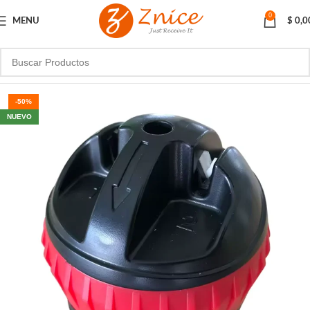
0
MENU
$
0,0
-50%
NUEVO