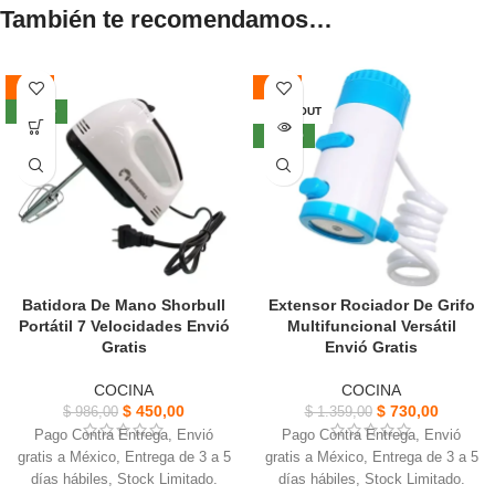
También te recomendamos…
-54%
-46%
NUEVO
SOLD OUT
NUEVO
Batidora De Mano Shorbull
Extensor Rociador De Grifo
Portátil 7 Velocidades Envió
Multifuncional Versátil
Gratis
Envió Gratis
COCINA
COCINA
$
450,00
$
730,00
$
986,00
$
1.359,00
Pago Contra Entrega, Envió
Pago Contra Entrega, Envió
gratis a México, Entrega de 3 a 5
gratis a México, Entrega de 3 a 5
días hábiles, Stock Limitado.
días hábiles, Stock Limitado.