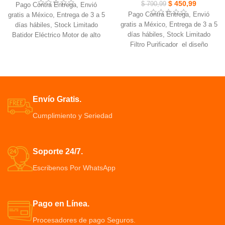
$
450,99
$
790,99
Pago Contra Entrega, Envió
Pago Contra Entrega, Envió
gratis a México, Entrega de 3 a 5
gratis a México, Entrega de 3 a 5
días hábiles, Stock Limitado
días hábiles, Stock Limitado
Batidor Eléctrico Motor de alto
Filtro Purificador el diseño
rendimiento que asegura
telescópico y giratorio de 360
mezclas rápidas y homogéneas
grados hace el grifo flexible
Sirve para batir huevos, leche,
Las salidas de agua están
café, bebida mezcladas Sirve
densamente distribuidas que
para bebidas frías y calientes
dispersa la potencia del flujo de
Mango Contenedor de 2 pilas
Envío Gratis.
agua
“AA” (no incluidas), de plástico
Cumplimiento y Seriedad
Se incluyen materiales minerales
ABS. Funciona con resorte
naturales. La piedra médica
puede absorber impurezas
Soporte 24/7.
Escribenos Por WhatsApp
Pago en Línea.
Procesadores de pago Seguros.