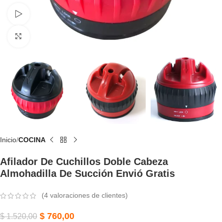
Watch video
Click to enlarge
Inicio
COCINA
Afilador De Cuchillos Doble Cabeza
Almohadilla De Succión Envió Gratis
(
4
valoraciones de clientes)
$
760,00
$
1.520,00