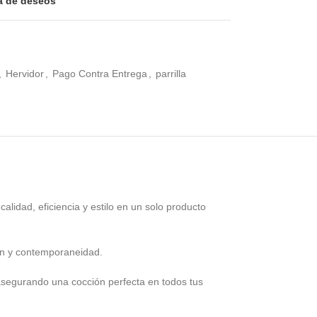
ta de deseos
,
Hervidor
,
Pago Contra Entrega
,
parrilla
lidad, eficiencia y estilo en un solo producto
ión y contemporaneidad.
, asegurando una cocción perfecta en todos tus