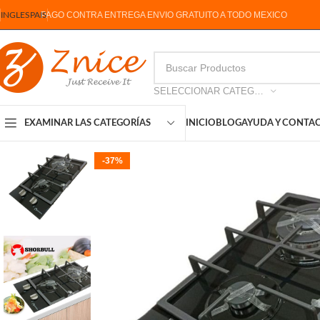
PAGO CONTRA ENTREGA ENVIO GRATUITO A TODO MEXICO
INGLES
PAIS
SELECCIONAR CATEGORIA
INICIO
BLOG
AYUDA Y CONTA
EXAMINAR LAS CATEGORÍAS
-37%