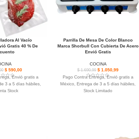
ladora Al Vacío
Parrilla De Mesa De Color Blanco
ió Gratis 40 % De
Marca Shorbull Con Cubierta De Acero
cuento
Envió Gratis
OCINA
COCINA
$
590,00
$
1.050,99
00
$
1.690,99
rega, Envió gratis a
Pago Contra Entrega, Envió gratis a
e 3 a 5 días hábiles,
México, Entrega de 3 a 5 días hábiles,
nta Stock
Stock Limitado
 al vacío Automática,
Parrilla De Mesa con dimensiones
protege y conserva los
cómodas para cualquier cocina
imentos
Fabricada en acero
, sistema al vacío está
Cuenta con una cubierta de acero
llar alimentos secos y
porcelanizado resistente a rayones altas
medos.
temperatura
a selladora al vacío +
Encendido manual con controles de