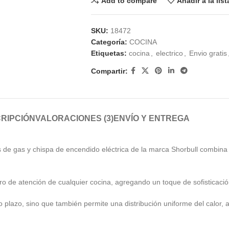
Add to compare
Añadir a la lis
SKU:
18472
Categoría:
COCINA
Etiquetas:
cocina
,
electrico
,
Envio gratis
Compartir:
RIPCIÓN
VALORACIONES (3)
ENVÍO Y ENTREGA
e gas y chispa de encendido eléctrica de la marca Shorbull combina ca
tro de atención de cualquier cocina, agregando un toque de sofisticac
rgo plazo, sino que también permite una distribución uniforme del calor