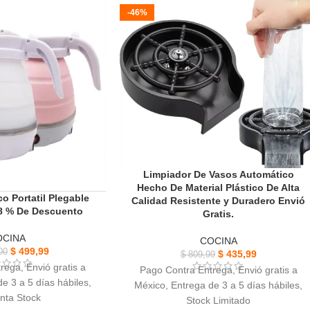
-46%
ío, inicia cuando lo
temperatura ajustables y muy Fácil de
cibas.
limpiar diario
l de usar y compacto.
 fresca durante más
iempo
Limpiador De Vasos Automático
Hecho De Material Plástico De Alta
co Portatil Plegable
Calidad Resistente y Duradero Envió
58 % De Descuento
Gratis.
OCINA
COCINA
$
499,99
00
$
435,99
$
809,99
rega, Envió gratis a
Pago Contra Entrega, Envió gratis a
e 3 a 5 días hábiles,
México, Entrega de 3 a 5 días hábiles,
nta Stock
Stock Limitado