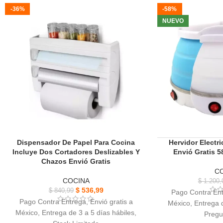
-36%
-58%
soporte sea mayor.
10 bolsas de vac
re
NUEVO
Automático, fáci
Mantén tu comida
t
Dispensador De Papel Para Cocina
Hervidor Electri
Incluye Dos Cortadores Deslizables Y
Envió Gratis 
Chazos Envió Gratis
C
COCINA
$
1.200,
$
536,99
$
840,99
Pago Contra Ent
Pago Contra Entrega, Envió gratis a
México, Entrega d
México, Entrega de 3 a 5 días hábiles,
Pregu