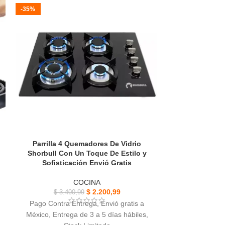
-35%
-38%
SOLD OUT
Parrilla 4 Quemadores De Vidrio
Prensa Macha
Shorbull Con Un Toque De Estilo y
Inoxidables
Sofisticación Envió Gratis
Ahorro De 
COCINA
$
2.200,99
$
3.400,99
$
80
Pago Contra Entrega, Envió gratis a
Pago Contra 
México, Entrega de 3 a 5 días hábiles,
México, Entreg