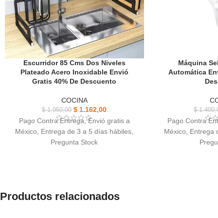
Escurridor 85 Cms Dos Niveles
Máquina Sel
Plateado Acero Inoxidable Envió
Automática Env
Gratis 40% De Descuento
Des
COCINA
C
$
1.162,00
$
1.950,00
$
1.400,
Pago Contra Entrega, Envió gratis a
Pago Contra Ent
México, Entrega de 3 a 5 días hábiles,
México, Entrega d
Pregunta Stock
Pregu
Escurridor 85 Cms Dos Niveles Plateado
Máquina selladora
Acero Inoxidable, Resistentes y Durables.
Sellado al vacío 
Base con ventosas antideslizantes para
al
mayor estabilidad y seguridad.
Diseño inteligente
Productos relacionados
Diseñada para proteger su encimera o
disponible para se
mesón de cocina de arañazos.
hú
Los pies anchos permiten que el área de
Recibirás 1 máquin