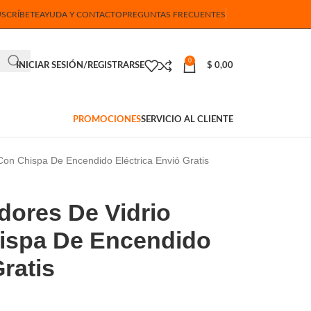
USCRÍBETE
AYUDA Y CONTACTO
PREGUNTAS FRECUENTES
0
INICIAR SESIÓN/REGISTRARSE
$
0,00
PROMOCIONES
SERVICIO AL CLIENTE
Con Chispa De Encendido Eléctrica Envió Gratis
dores De Vidrio
ispa De Encendido
ratis