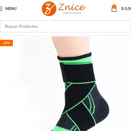
0
MENU
$
0,0
-39%