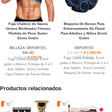
Faja Chaleco de Sauna
Maquina De Boxeo Para
Unisex Moldeador Fitness
Entrenamiento De Pared
Pérdida de Peso Sudor
Para Adultos y Niños Envió
Envio Gratis
Gratis
BELLEZA
,
DEPORTES
,
DEPORTES
SALUD
$
1.550,99
$
2.700,99
$
478,00
$
980,00
Pago Contra Entrega, Envió
Pago Contra Entrega, Envió
gratis a México, Entrega de 3 a 5
gratis a México, Entrega de 3 a 5
días hábiles, Stock Limitado
días hábiles, Stock Limitado
Maquina De Boxeo musical
Faja Chaleco de Sauna Unisex
Objetivo de pared de reacción de
Moldeador sudar más ideal para
boxeo Ajustable siempre
las rutinas de ejercicios
Productos relacionados
Personalice la intensidad de su
Reduce la cintura y el abdomen
entrenamiento con los ajustes de
incrementa la temperatura
velocidad ajustables
corporal moldea tu cuerpo.
Mejore su experiencia de
-55%
-50%
Composición: Poliéster,
entrenamiento con las luces LED
Neopreno Tallas S/M, L/XL, 2XL