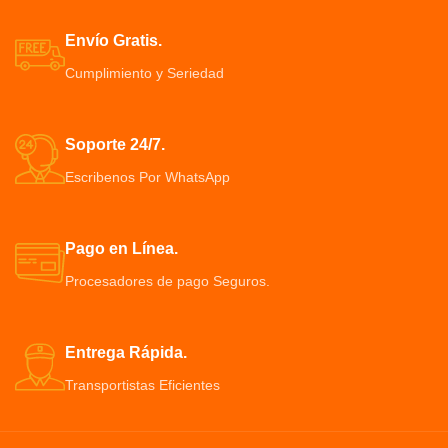
coordinación mano-ojo, la
3 peines de 1mm - 2mm - 3mm,
velocidad de reacción y precisión
Maquina Barbera Inalámbrica .
Envío Gratis.
en golpes
Cumplimiento y Seriedad
Su tamaño compacto permite
llevarla a cualquier lugar y
practicar en interiores o
exteriores
Soporte 24/7.
Escribenos Por WhatsApp
Pago en Línea.
Procesadores de pago Seguros.
Entrega Rápida.
Transportistas Eficientes