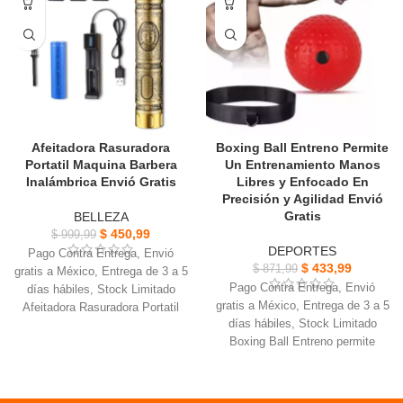
RGB sensibles de objetivo
Construido para soportar golpes
potentes, los módulos de
perforación del golpeador
Afeitadora Rasuradora
Boxing Ball Entreno Permite
Portatil Maquina Barbera
Un Entrenamiento Manos
Inalámbrica Envió Gratis
Libres y Enfocado En
Precisión y Agilidad Envió
Gratis
BELLEZA
$
450,99
$
999,99
DEPORTES
Pago Contra Entrega, Envió
$
433,99
$
871,99
gratis a México, Entrega de 3 a 5
Pago Contra Entrega, Envió
días hábiles, Stock Limitado
gratis a México, Entrega de 3 a 5
Afeitadora Rasuradora Portatil
días hábiles, Stock Limitado
Tiempo de carga: 3 horas,
Boxing Ball Entreno permite
Tiempo de uso 120 minutos.
realizar el Aumenta la velocidad
Incluye: Cepillo de limpieza,
de golpeo en cada momento
Soporte de carga de bateria
Ideal para mejorar la
USB.