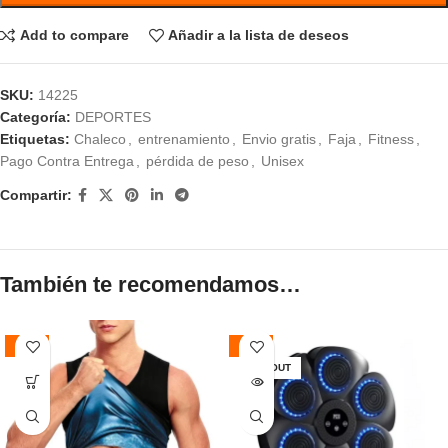
Add to compare
Añadir a la lista de deseos
SKU:
14225
Categoría:
DEPORTES
Etiquetas:
Chaleco
,
entrenamiento
,
Envio gratis
,
Faja
,
Fitness
,
Pago Contra Entrega
,
pérdida de peso
,
Unisex
Compartir:
También te recomendamos…
-51%
-43%
SOLD OUT