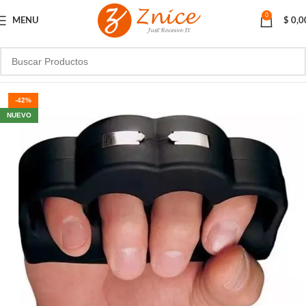
0
MENU
$
0,0
-42%
NUEVO