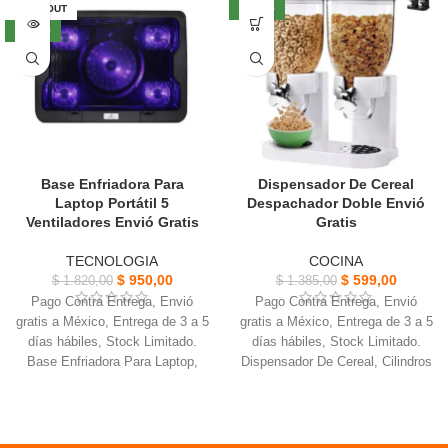
modos de combinación gratuitos
masaje según preferencia, uso
SOLD OUT
NUEVO
para elegir.
entre 15 - 30 min por sesión.
NUEVO
Selecciona el modo apropiado
Materiales: Materiales
según necesidades personales,
compuestos, Potencia: 5W,
sensación de un masaje real.
Modo: 3 tipos, Batería: 2000
Alivia las molestias musculares,
mAh.
activa la presión muscular y
logra un efecto calmante.
Se puede utilizar de forma
Base Enfriadora Para
Dispensador De Cereal
continua durante 8 horas
Laptop Portátil 5
Despachador Doble Envió
después de cargar 0,5 horas.
Ventiladores Envió Gratis
Gratis
La carga USB puede
proporcionar energía más estable
TECNOLOGIA
COCINA
con una vida útil más larga
$
950,00
$
599,00
$
1.820,00
$
1.385,00
Pago Contra Entrega, Envió
Pago Contra Entrega, Envió
gratis a México, Entrega de 3 a 5
gratis a México, Entrega de 3 a 5
días hábiles, Stock Limitado.
días hábiles, Stock Limitado.
Base Enfriadora Para Laptop,
Dispensador De Cereal, Cilindros
diseñado con una placa base
de acrílico color transparente,
grande y es compatible.
ahorro de espacio.
Fácil de transportar y usar en
Tapas extraíbles para llenar
cualquier momento y en
cilindros y mantener frescos los