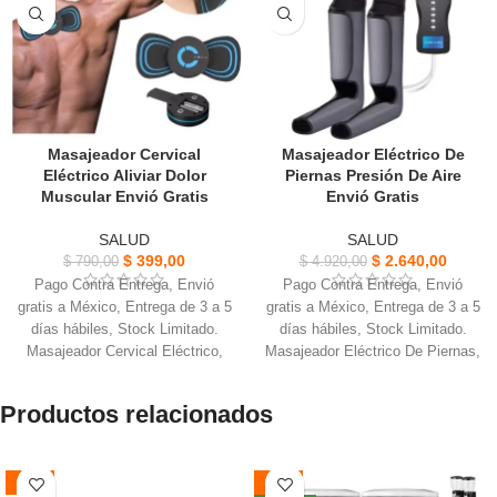
Masajeador Cervical
Masajeador Eléctrico De
Eléctrico Aliviar Dolor
Piernas Presión De Aire
Muscular Envió Gratis
Envió Gratis
SALUD
SALUD
$
399,00
$
2.640,00
$
790,00
$
4.920,00
Pago Contra Entrega, Envió
Pago Contra Entrega, Envió
gratis a México, Entrega de 3 a 5
gratis a México, Entrega de 3 a 5
días hábiles, Stock Limitado.
días hábiles, Stock Limitado.
Masajeador Cervical Eléctrico,
Masajeador Eléctrico De Piernas,
Eliminación de brazos flácidos y
diseño permite uso en casa, en
grasa de axilas.
la oficina o durante viajes.
Productos relacionados
Ideal para drenaje linfático
Estimula flujo sanguíneo,
promoviendo la circulación
beneficioso para personas con
sanguínea y más.
mala circulación o diabetes.
-48%
-57%
6 modos de masaje de cuello y
Ajustar la intensidad y modo de