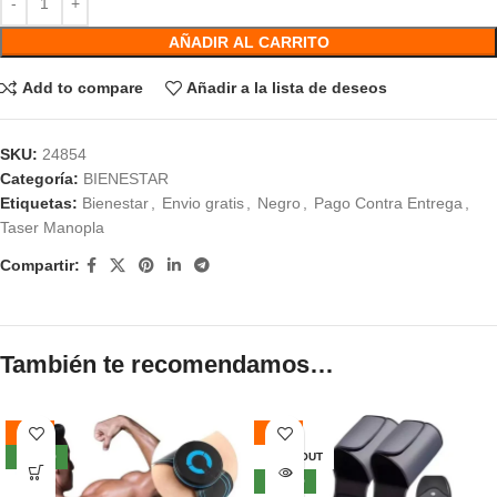
AÑADIR AL CARRITO
Add to compare
Añadir a la lista de deseos
SKU:
24854
Categoría:
BIENESTAR
Etiquetas:
Bienestar
,
Envio gratis
,
Negro
,
Pago Contra Entrega
,
Taser Manopla
Compartir:
También te recomendamos…
-49%
-46%
NUEVO
SOLD OUT
NUEVO