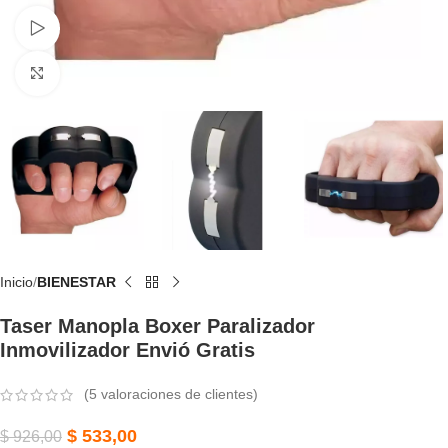
Watch video
Click to enlarge
Inicio
BIENESTAR
Taser Manopla Boxer Paralizador
Inmovilizador Envió Gratis
(
5
valoraciones de clientes)
$
533,00
$
926,00