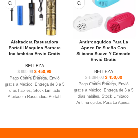
la piel.
Cuida la piel alrededor de los
El uso de un promedio de 8
ojos, rejuvenece y nutre la piel.
semanas, Ideal para piel Grasa,
piel sensible, suave y elástica.
propiedades anti-inflamatorias.
Afeitadora Rasuradora
Antirronquidos Para La
Portatil Maquina Barbera
Apnea De Sueño Con
Inalámbrica Envió Gratis
Silicona Suave Y Cómodo
Envió Gratis
BELLEZA
$
450,99
BELLEZA
$
999,99
$
450,00
$
1.094,00
Pago Contra Entrega, Envió
Pago Contra Entrega, Envió
gratis a México, Entrega de 3 a 5
gratis a México, Entrega de 3 a 5
días hábiles, Stock Limitado
días hábiles, Stock Limitado.
Afeitadora Rasuradora Portatil
Antirronquidos Para La Apnea,
Tiempo de carga: 3 horas,
Entrada de aire tipo panal, el
Tiempo de uso 120 minutos.
soplador esta incorporado
Incluye: Cepillo de limpieza,
Diseño de silicona suave y
Soporte de carga de bateria
cómoda, se fija firmemente a la
USB.
nariz para formar un sello
3 peines de 1mm - 2mm - 3mm,