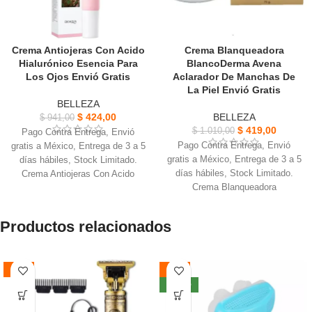
Crema Antiojeras Con Acido
Crema Blanqueadora
Hialurónico Esencia Para
BlancoDerma Avena
Los Ojos Envió Gratis
Aclarador De Manchas De
La Piel Envió Gratis
BELLEZA
$
424,00
BELLEZA
$
941,00
$
419,00
$
1.010,00
Pago Contra Entrega, Envió
Pago Contra Entrega, Envió
gratis a México, Entrega de 3 a 5
gratis a México, Entrega de 3 a 5
días hábiles, Stock Limitado.
días hábiles, Stock Limitado.
Crema Antiojeras Con Acido
Crema Blanqueadora
Hialurónico, Textura ligera y
BlancoDerma Avena, Ayuda a
clara, moléculas finas.
disminuir signos propios del
Fácil de absorber, Repele las
Productos relacionados
Acné.
ojeras alrededor de los ojos,
Además de quitar manchas y
mejora la sequedad y la
aclarar la piel contiene avena con
aspereza.
-55%
-59%
acción hidratante.
Hace que la piel sea suave,
Emoliente o sea ablanda y
delicada y brillante. Rico en
NUEVO
aumenta el grado de humedad de
extracto de rosa, hidrata.