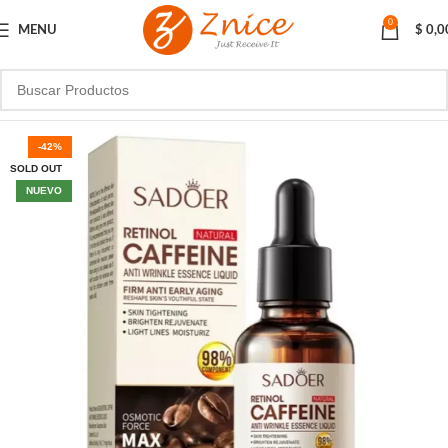
0
MENU
$
0,0
-42%
SOLD OUT
NUEVO