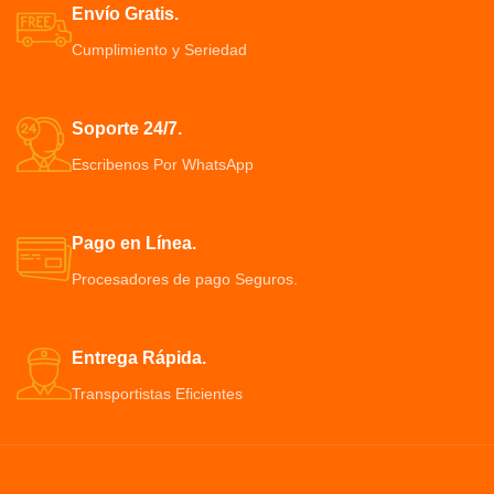
perfecto.
Maquina Barbera Inalámbrica .
Envío Gratis.
Cuando los tejidos blandos de la
Cumplimiento y Seriedad
parte posterior de la garganta
colapsan durante el sueño
La presión continua de las vías
respiratorias positivas reducen
Soporte 24/7.
efectivamente los ronquidos
Escribenos Por WhatsApp
Pago en Línea.
Procesadores de pago Seguros.
Entrega Rápida.
Transportistas Eficientes