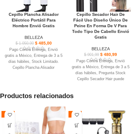
Cepillo Plancha Alisador
Cepillo Secador Hair De
Eléctrico Portátil Para
Fácil Uso Diseño Único De
Hombre Envió Gratis
Peine En Forma De V Para
Todo Tipo De Cabello Envió
Gratis
BELLEZA
$
485,00
$
1.050,00
BELLEZA
Pago Contra Entrega, Envió
$
480,99
$
901,99
gratis a México, Entrega de 3 a 5
Pago Contra Entrega, Envió
días hábiles, Stock Limitado.
gratis a México, Entrega de 3 a 5
Cepillo Plancha Alisador
días hábiles, Pregunta Stock
Eléctrico, Material del conductor
Cepillo Secador Hair puede
térmico: aleación ecológica.
transformar el cabello suave,
Se ajustará automáticamente al
delgado, fino, decolorado, teñido
voltaje adecuado, el mango es
Productos relacionados
Es un cepillo de alisado
fácil de sujetar y usar.
eléctrico, ayuda a desenredar el
Diseño ergonómico ligero de 360°
cabello y alisarlo inmediatamente
diseño de cable giratorio, Control
-47%
-55%
Nuestro peine calentado prepara
temperatura: 2 niveles
en 30 segundos y puede alisar
Fácil de alisar el cabello en
más cabello mismo tiempo
cualquier ángulo en casa sin
Independientemente del tipo de
fatiga, Ergonómico fácil de