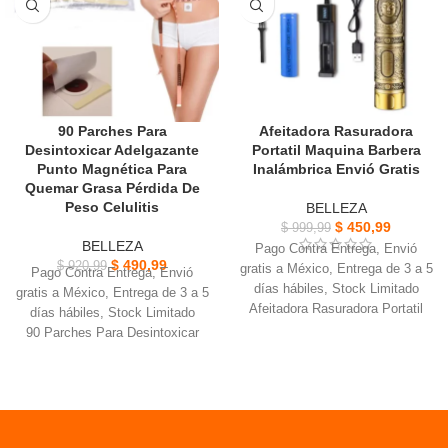
cabello que tenga, siempre
agarrar.
puede encontrar la configuración
90 Parches Para
Afeitadora Rasuradora
Desintoxicar Adelgazante
Portatil Maquina Barbera
Punto Magnética Para
Inalámbrica Envió Gratis
Quemar Grasa Pérdida De
Peso Celulitis
BELLEZA
$
450,99
$
999,99
BELLEZA
Pago Contra Entrega, Envió
$
490,99
$
920,99
gratis a México, Entrega de 3 a 5
Pago Contra Entrega, Envió
días hábiles, Stock Limitado
gratis a México, Entrega de 3 a 5
Afeitadora Rasuradora Portatil
días hábiles, Stock Limitado
Tiempo de carga: 3 horas,
90 Parches Para Desintoxicar
Tiempo de uso 120 minutos.
Adelgazante Probado como
Incluye: Cepillo de limpieza,
forma muy eficaz de perder peso
Soporte de carga de bateria
Funciona con cuerpos propios
USB.
del sistema endocrino paquete
3 peines de 1mm - 2mm - 3mm,
trae 30 parches para 30 dias.