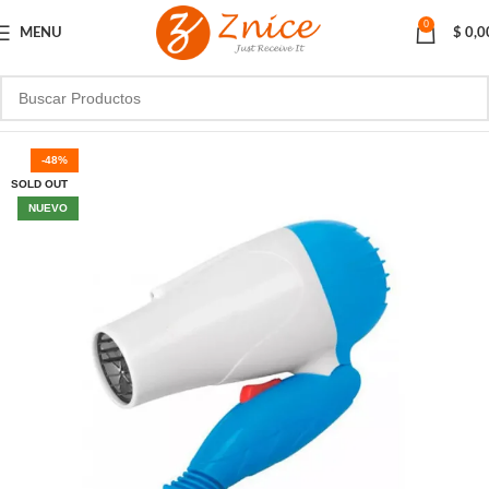
0
MENU
$
0,0
-48%
SOLD OUT
NUEVO