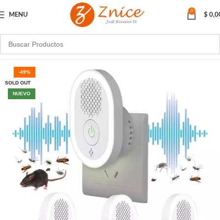
0
MENU
$
0,0
-49%
SOLD OUT
NUEVO