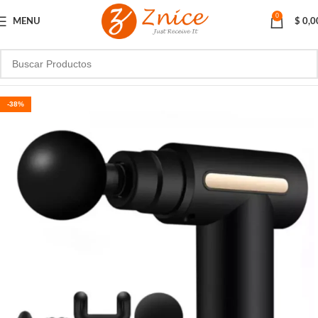
0
MENU
$
0,0
-38%