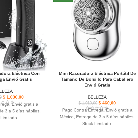
dora Eléctrica Con
Mini Rasuradora Eléctrica Portátil De
ga Envió Gratis
Tamaño De Bolsillo Para Caballero
Envió Gratis
LLEZA
$
1.030,00
BELLEZA
0
$
460,00
$
1.010,00
rega, Envió gratis a
Pago Contra Entrega, Envió gratis a
e 3 a 5 días hábiles,
México, Entrega de 3 a 5 días hábiles,
 Limitado.
Stock Limitado.
 Eléctrica, diseño luz
Mini Rasuradora Eléctrica Portátil, Motor
corporal con la luz es
de baja vibración, potencia continua y
enue.