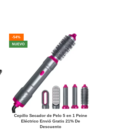
-54%
-54%
NUEVO
NUEVO
Cepillo Secador de Pelo 5 en 1 Peine
Corrector Pos
Eléctrico Envió Gratis 21% De
Ajustable Re
Descuento
36% 