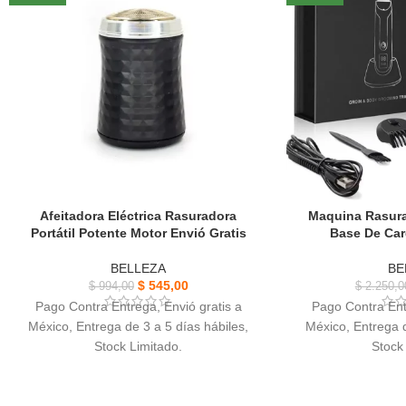
Afeitadora Eléctrica Rasuradora
Maquina Rasura
Portátil Potente Motor Envió Gratis
Base De Car
BELLEZA
BE
$
545,00
$
994,00
$
2.250,0
Pago Contra Entrega, Envió gratis a
Pago Contra Ent
México, Entrega de 3 a 5 días hábiles,
México, Entrega d
Stock Limitado.
Stock
Afeitadora Eléctrica Rasuradora Portátil,
Maquina Rasuradora
acero inoxidable afilada de 15 cuchillas.
LED recorta vello 
Tamaño pequeño, puedes deslizarla
t