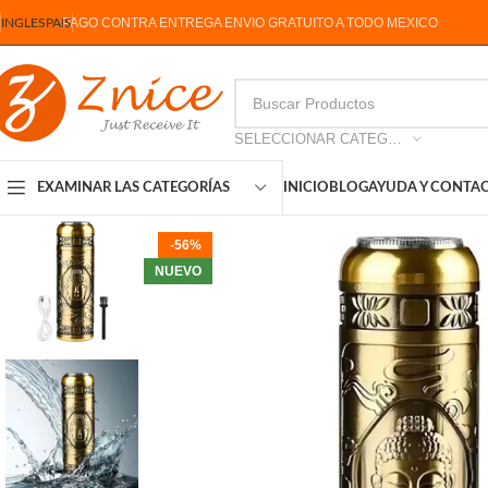
PAGO CONTRA ENTREGA ENVIO GRATUITO A TODO MEXICO
INGLES
PAIS
SELECCIONAR CATEGORIA
INICIO
BLOG
AYUDA Y CONTA
EXAMINAR LAS CATEGORÍAS
-56%
NUEVO