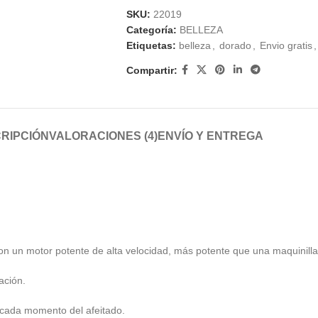
SKU:
22019
Categoría:
BELLEZA
Etiquetas:
belleza
,
dorado
,
Envio gratis
,
Compartir:
RIPCIÓN
VALORACIONES (4)
ENVÍO Y ENTREGA
 con un motor potente de alta velocidad, más potente que una maquinilla 
ación.
r cada momento del afeitado.