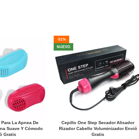
bajo ruido.
a de alimentación LED,
Carga rápida de 60 minutos, se puede
e desmontar y limpiar
utilizar durante más de 6 horas, uso
ilmente
prolongado.
laramente el tiempo
De tamaño pequeño, puedes deslizarla
darte que debes cargar
-51%
fácilmente en el bolsillo de tus jeans y
tiempo.
llevarla contigo.
NUEVO
jo ruido que te hace
Adecuado para viajes aéreos, viajes de
jado para arreglar y
negocios, oficina, automóvil,
 tu cuerpo.
campamentos y más.
Cuerpo de metal de aluminio, duradero y
cómodo, Úselo húmedo y seco, preciso y
seguro.
 Para La Apnea De
Cepillo One Step Secador Alisador
ona Suave Y Cómodo
Rizador Cabello Voluminizador Envió
ó Gratis
Gratis