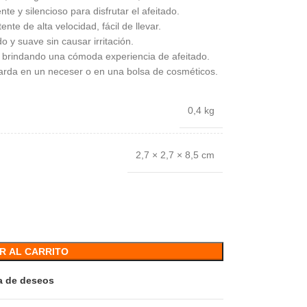
nte y silencioso para disfrutar el afeitado.
nte de alta velocidad, fácil de llevar.
 y suave sin causar irritación.
 brindando una cómoda experiencia de afeitado.
arda en un neceser o en una bolsa de cosméticos.
0,4 kg
2,7 × 2,7 × 8,5 cm
R AL CARRITO
ta de deseos