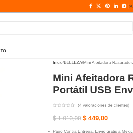
S
CTO
Inicio
BELLEZA
Mini Afeitadora Rasuradora
Mini Afeitadora 
Portátil USB Env
(
4
valoraciones de clientes)
$
449,00
$
1.010,00
Pago Contra Entrega, Envió gratis a México