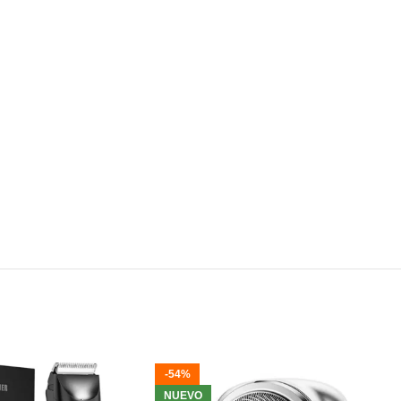
-54%
NUEVO