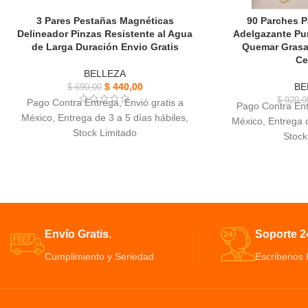
3 Pares Pestañas Magnéticas
90 Parches P
Delineador Pinzas Resistente al Agua
Adelgazante Pu
de Larga Duración Envio Gratis
Quemar Grasa
Ce
BELLEZA
$
440,00
BE
$
690,00
$
920,9
Pago Contra Entrega, Envió gratis a
Pago Contra Ent
México, Entrega de 3 a 5 días hábiles,
México, Entrega d
Stock Limitado
Stock
3 Pares Pestañas Magnéticas Delineador
90 Parches P
Pinzas 3 estilos de pestañas postizas
Adelgazante Pro
magnéticas
eficaz d
Cantidad: 6 pestañas 5 imanes c/u (3
Funciona con c
pares) + delineador magnético de ojos +
sistema endocr
pinza en acero
parches 
Envío Gratis.
Soporte 24
Pestañas magnéticas 100% nuevas Muy
Bloquea activamen
suaves y cómodas de llevar Adecuadas
Cumplimiento y Seriedad
Escribenos
grasas, aumenta la
para fiesta
Reduce y bloque
Maquillaje profesional Hacen que tus ojos
absorción de gra
luzcan brillantes y atractivos.
Ayuda a quemar la