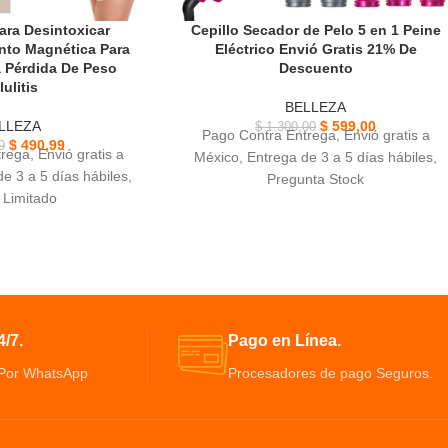
ara Desintoxicar
Cepillo Secador de Pelo 5 en 1 Peine
nto Magnética Para
Eléctrico Envió Gratis 21% De
 Pérdida De Peso
Descuento
lulitis
BELLEZA
LLEZA
$
599,00
$
1.300,00
Pago Contra Entrega, Envió gratis a
$
490,99
9
rega, Envió gratis a
México, Entrega de 3 a 5 días hábiles,
e 3 a 5 días hábiles,
Pregunta Stock
 Limitado
Cepillo secador de pelo 5 en 1 mujeres
ara Desintoxicar
viene con cinco accesorios de cepillo
bado como forma muy
intercambiables
e perder peso
Alisar, rizar, dar volumen y masajear el
uerpos propios del
cuero cabelludo sea muy fácil, Peine
ino paquete trae 30
Eléctrico.
para 30 dias.
Combinando secado por soplado con
/7.
Pago en Línea.
te la absorción de más
pinceles de peinado adaptarse a
 Por WhatsApp
Procesadores de pago Seguros.
 circulación sanguínea
diferentes longitudes
a uniformemente la
Tecnología avanzada de iones negativos
sa, azúcar y almidón
y revestimiento cerámico para evitar el
 grasa y desintoxicar
encrespamiento