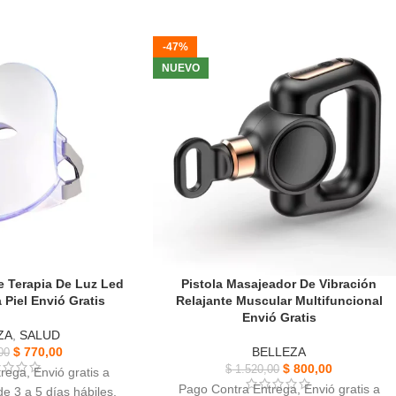
-47%
NUEVO
e Terapia De Luz Led
Pistola Masajeador De Vibración
Piel Envió Gratis
Relajante Muscular Multifuncional
Envió Gratis
ZA
,
SALUD
$
770,00
BELLEZA
00
$
800,00
$
1.520,00
rega, Envió gratis a
Pago Contra Entrega, Envió gratis a
e 3 a 5 días hábiles,