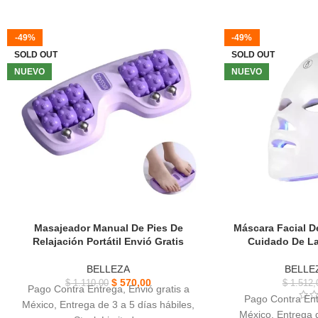
-49%
-49%
SOLD OUT
SOLD OUT
NUEVO
NUEVO
Masajeador Manual De Pies De
Máscara Facial D
Relajación Portátil Envió Gratis
Cuidado De La 
BELLEZA
BELLE
$
570,00
$
1.110,00
$
1.512,
Pago Contra Entrega, Envió gratis a
Pago Contra Ent
México, Entrega de 3 a 5 días hábiles,
México, Entrega d