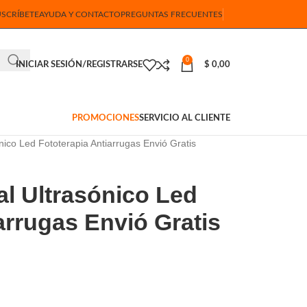
USCRÍBETE
AYUDA Y CONTACTO
PREGUNTAS FRECUENTES
0
INICIAR SESIÓN/REGISTRARSE
$
0,00
PROMOCIONES
SERVICIO AL CLIENTE
nico Led Fototerapia Antiarrugas Envió Gratis
al Ultrasónico Led
arrugas Envió Gratis