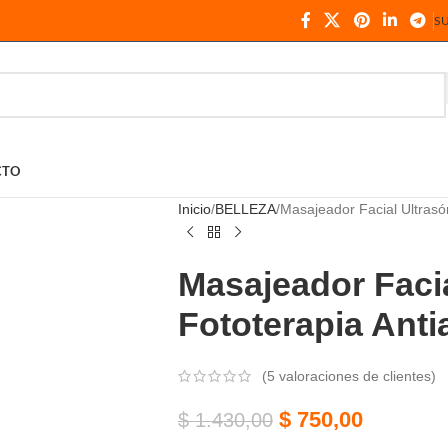
S
CTO
Inicio
BELLEZA
Masajeador Facial Ultrasó
Masajeador Faci
Fototerapia Anti
(
5
valoraciones de clientes)
$
750,00
$
1.430,00