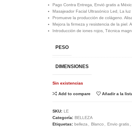
Pago Contra Entrega, Envió gratis a México
Masajeador Facial Ultrasónico Led, La luz 
Promueve la producción de colágeno. Alisa l
Mejora la firmeza y resistencia de la piel. A
Introducción de iones rojos, Técnica magne
PESO
DIMENSIONES
Sin existencias
Add to compare
Añadir a la lis
SKU:
LE
Categoría:
BELLEZA
Etiquetas:
belleza
,
Blanco
,
Envio gratis
,