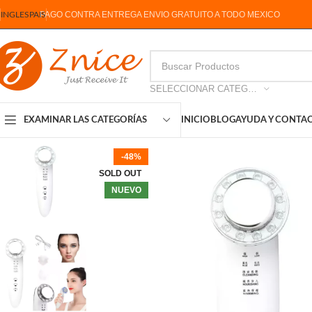
PAGO CONTRA ENTREGA ENVIO GRATUITO A TODO MEXICO
INGLES
PAIS
SELECCIONAR CATEGORIA
INICIO
BLOG
AYUDA Y CONTA
EXAMINAR LAS CATEGORÍAS
-48%
SOLD OUT
NUEVO