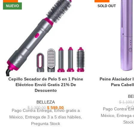
NUEVO
SOLD OUT
Cepillo Secador de Pelo 5 en 1 Peine
Peine Alaciador 
Eléctrico Envió Gratis 21% De
Para Cabell
Descuento
BE
BELLEZA
$
1.100,
$
599,00
$
1.300,00
Pago Contra Ent
Pago Contra Entrega, Envió gratis a
México, Entrega d
México, Entrega de 3 a 5 días hábiles,
Stock
Pregunta Stock
Peine Alaci
Cepillo secador de pelo 5 en 1 mujeres