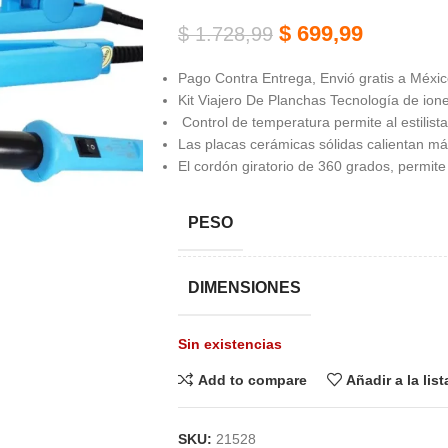
$
699,99
$
1.728,99
Pago Contra Entrega, Envió gratis a México
Kit Viajero De Planchas Tecnología de ion
Control de temperatura permite al estilist
Las placas cerámicas sólidas calientan má
El cordón giratorio de 360 grados, permite l
PESO
DIMENSIONES
Sin existencias
Add to compare
Añadir a la lis
SKU:
21528