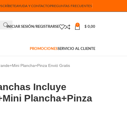
USCRÍBETE
AYUDA Y CONTACTO
PREGUNTAS FRECUENTES
0
INICIAR SESIÓN/REGISTRARSE
$
0,00
PROMOCIONES
SERVICIO AL CLIENTE
Grande+Mini Plancha+Pinza Envió Gratis
lanchas Incluye
+Mini Plancha+Pinza