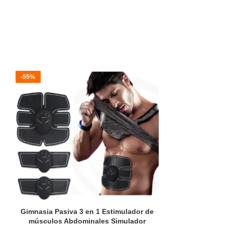
l
-55%
-41%
Gimnasia Pasiva 3 en 1 Estimulador de
Masajead
músculos Abdominales Simulador
Eliminador 