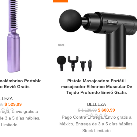
Inalámbrico Portable
Pistola Masajeadora Portátil
o Envió Gratis
masajeador Eléctrico Muscular De
Tejido Profundo Envió Gratis
LLEZA
$
529,99
BELLEZA
99
$
600,99
$
1.128,99
rega, Envió gratis a
Pago Contra Entrega, Envió gratis a
e 3 a 5 días hábiles,
México, Entrega de 3 a 5 días hábiles,
 Limitado
Stock Limitado
ador Inalámbrico