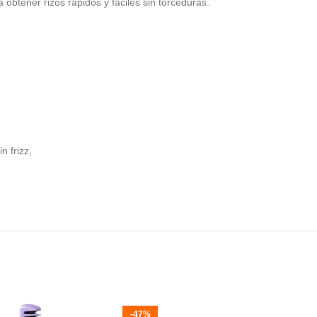
 obtener rizos rápidos y fáciles sin torceduras.
n frizz,
-47%