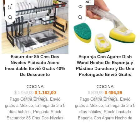
relleno de carne, poner la
mueva el utensilio donde se
SOLD OUT
carcasa en el tubo, presionar y
servirá.
atar.
Su diseño permite la sanidad del
Hecho de material de
producto guardado, dispensado y
polipropileno apto para alimentos,
manipulación.
adecuado hacer salchichas, etc.
Escurridor 85 Cms Dos
Esponja Con Agarre Dish
Niveles Plateado Acero
Wand Hecho De Esponja y
Inoxidable Envió Gratis 40%
Plástico Duradero y De Uso
De Descuento
Prolongado Envió Gratis
COCINA
COCINA
$
1.162,00
$
496,99
$
1.950,00
$
809,99
Pago Contra Entrega, Envió
Pago Contra Entrega, Envió
gratis a México, Entrega de 3 a 5
gratis a México, Entrega de 3 a 5
días hábiles, Pregunta Stock
días hábiles, Stock Limitado
Escurridor 85 Cms Dos Niveles
Esponja Con Agarre Hecho de
Plateado Acero Inoxidable,
esponja y plástico, muy duradero
Resistentes y Durables.
y de un uso prolongado
Base con ventosas
Recargable y reutilizable para