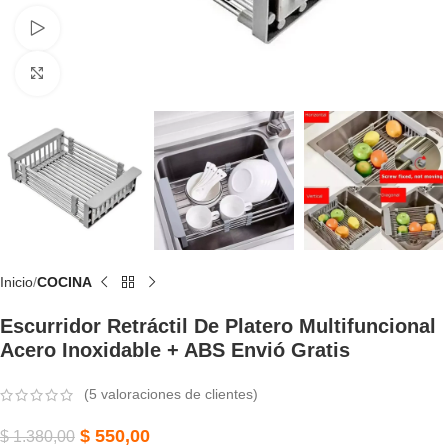
Watch video
Click to enlarge
Inicio
COCINA
Escurridor Retráctil De Platero Multifuncional
Acero Inoxidable + ABS Envió Gratis
(
5
valoraciones de clientes)
$
550,00
$
1.380,00