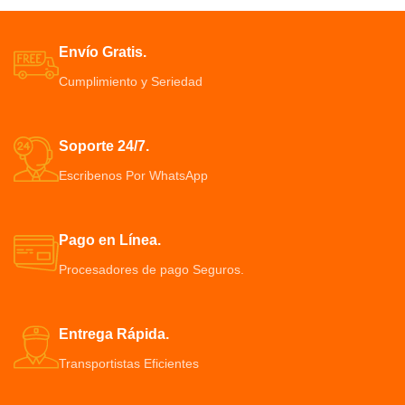
antideslizantes para mayor
alimentos y otros accesorios de
estabilidad y seguridad.
cocina fáciles muy de limpiar
Diseñada para proteger su
Cepillo dispensador de líquido de
Envío Gratis.
encimera o mesón de cocina de
mano con esponja de
Cumplimiento y Seriedad
arañazos.
repuesto/recarga de multiusos
Los pies anchos permiten que el
área de soporte sea mayor.
Soporte 24/7.
Escribenos Por WhatsApp
Pago en Línea.
Procesadores de pago Seguros.
Entrega Rápida.
Transportistas Eficientes