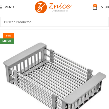
0
MENU
$
0,0
-60%
NUEVO