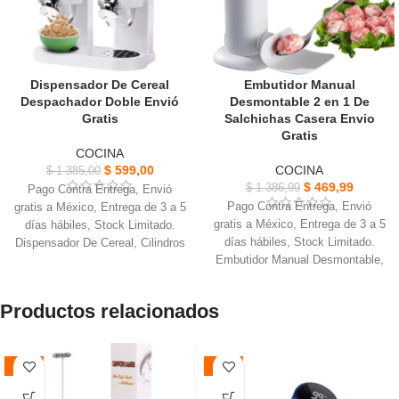
Dispensador De Cereal
Embutidor Manual
Despachador Doble Envió
Desmontable 2 en 1 De
Gratis
Salchichas Casera Envio
Gratis
COCINA
$
599,00
COCINA
$
1.385,00
$
469,99
$
1.386,99
Pago Contra Entrega, Envió
Pago Contra Entrega, Envió
gratis a México, Entrega de 3 a 5
gratis a México, Entrega de 3 a 5
días hábiles, Stock Limitado.
días hábiles, Stock Limitado.
Dispensador De Cereal, Cilindros
Embutidor Manual Desmontable,
de acrílico color transparente,
estructura es simple y la
ahorro de espacio.
apariencia es suave.
Tapas extraíbles para llenar
Productos relacionados
Diámetro más grande, carga más
cilindros y mantener frescos los
fácil, te permite hacer albóndigas
cereales o la comida seca.
de manera eficiente.
Base de Poliuretano, Acabado
-40%
-42%
Fácil montar y operar, poner el
que es ideal para que no se
relleno de carne, poner la
mueva el utensilio donde se