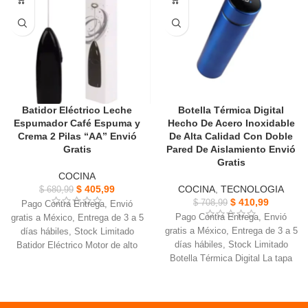
carcasa en el tubo, presionar y
servirá.
atar.
Su diseño permite la sanidad del
Hecho de material de
producto guardado, dispensado y
polipropileno apto para alimentos,
manipulación.
adecuado hacer salchichas, etc.
Batidor Eléctrico Leche
Botella Térmica Digital
Espumador Café Espuma y
Hecho De Acero Inoxidable
Crema 2 Pilas “AA” Envió
De Alta Calidad Con Doble
Gratis
Pared De Aislamiento Envió
Gratis
COCINA
$
405,99
COCINA
,
TECNOLOGIA
$
680,99
$
410,99
$
708,99
Pago Contra Entrega, Envió
Pago Contra Entrega, Envió
gratis a México, Entrega de 3 a 5
gratis a México, Entrega de 3 a 5
días hábiles, Stock Limitado
días hábiles, Stock Limitado
Batidor Eléctrico Motor de alto
Botella Térmica Digital La tapa
rendimiento que asegura
tiene una pantalla táctil LED que
mezclas rápidas y homogéneas
muestra la temperatura
Sirve para batir huevos, leche,
La pantalla LED hace que sea
café, bebida mezcladas Sirve