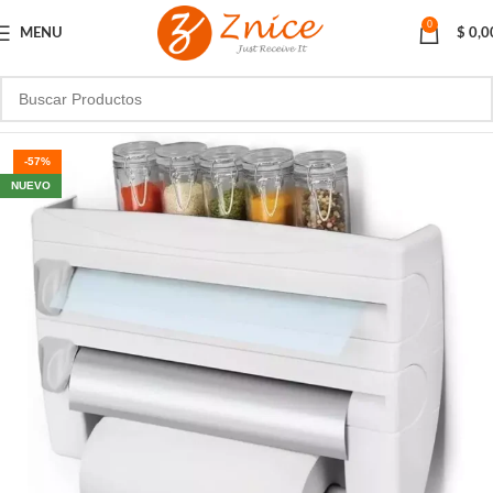
0
MENU
$
0,0
-57%
NUEVO