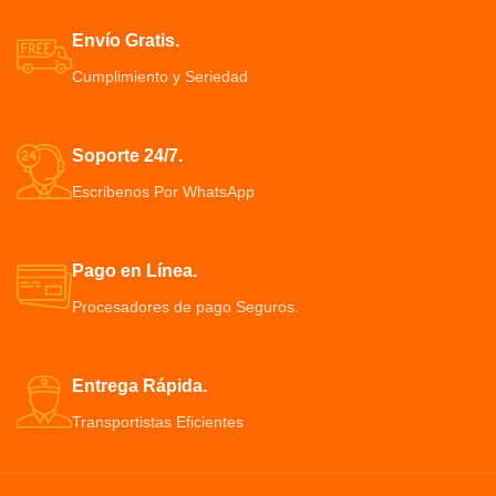
muy fácil saber si tu bebida está
para bebidas frías y calientes
a la temperatura que deseas
Mango Contenedor de 2 pilas
Envío Gratis.
Gracias al infusor, puedes usarla
“AA” (no incluidas), de plástico
Cumplimiento y Seriedad
tanto para agua como para
ABS. Funciona con resorte
preparar y transportar infusione
Su diseño moderno y minimalista
la hace adecuada para el trabajo,
Soporte 24/7.
la escuela, el gimnasio
Escribenos Por WhatsApp
Pago en Línea.
Procesadores de pago Seguros.
Entrega Rápida.
Transportistas Eficientes