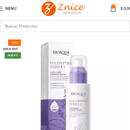
0
MENU
$
0,0
-49%
SOLD OUT
NUEVO