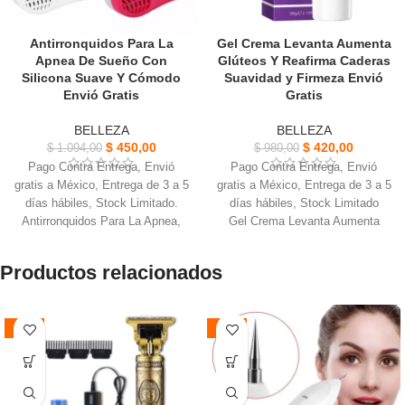
Antirronquidos Para La
Gel Crema Levanta Aumenta
Apnea De Sueño Con
Glúteos Y Reafirma Caderas
Silicona Suave Y Cómodo
Suavidad y Firmeza Envió
Envió Gratis
Gratis
BELLEZA
BELLEZA
$
450,00
$
420,00
$
1.094,00
$
980,00
Pago Contra Entrega, Envió
Pago Contra Entrega, Envió
gratis a México, Entrega de 3 a 5
gratis a México, Entrega de 3 a 5
días hábiles, Stock Limitado.
días hábiles, Stock Limitado
Antirronquidos Para La Apnea,
Gel Crema Levanta Aumenta
Entrada de aire tipo panal, el
Glúteos, Mejora firmeza, tono de
soplador esta incorporado
los glúteos, piernas y caderas.
Productos relacionados
Diseño de silicona suave y
La crema tiene una textura rica
cómoda, se fija firmemente a la
pero ligera que no es grasosa y
nariz para formar un sello
se absorbe rápidamente.
-55%
-47%
perfecto.
Mantiene la piel hidratada y
Cuando los tejidos blandos de la
suave, proporcionando un
parte posterior de la garganta
cuidado continuo a la dermis.
colapsan durante el sueño
Actúa como humectante, ayuda
La presión continua de las vías
a mantener la hidratación natural