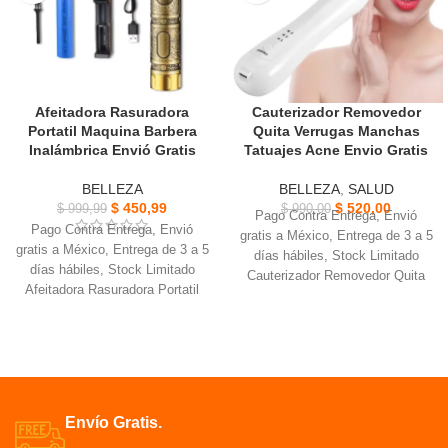
respiratorias positivas reducen
de la piel y elasticidad.
efectivamente los ronquidos
Afeitadora Rasuradora
Cauterizador Removedor
Portatil Maquina Barbera
Quita Verrugas Manchas
Inalámbrica Envió Gratis
Tatuajes Acne Envio Gratis
BELLEZA
BELLEZA
,
SALUD
$
450,99
$
520,00
$
999,99
$
990,00
Pago Contra Entrega, Envió
Pago Contra Entrega, Envió
gratis a México, Entrega de 3 a 5
gratis a México, Entrega de 3 a 5
días hábiles, Stock Limitado
días hábiles, Stock Limitado
Cauterizador Removedor Quita
Afeitadora Rasuradora Portatil
Verrugas pecas, manchas,
Tiempo de carga: 3 horas,
lunares y pequeños tatuajes.
Tiempo de uso 120 minutos.
Es recargable Se puede utilizar
Incluye: Cepillo de limpieza,
con 3 niveles de intensidad para
Soporte de carga de bateria
el tratamiento.
USB.
El nivel 1 y 2 se utiliza para
3 peines de 1mm - 2mm - 3mm,
manchas y pecas. El nivel 3 se
Envío Gratis.
Maquina Barbera Inalámbrica .
usa para verrugas y tatuajes.