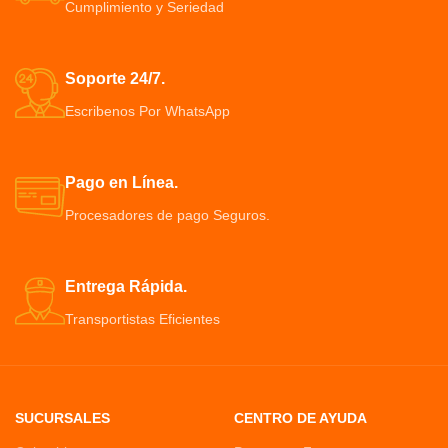
Cumplimiento y Seriedad
Se usa de manera sencilla,
segura y cómoda. Resultado
eficiente y rápido
Tecnología de carbonación
Soporte 24/7.
eléctrica avanzada,
microcomputadora controlada
Escribenos Por WhatsApp
para uso conveniente y resultado
instantáneo. Ningún sangrado
(más seguro que el láser).
Pago en Línea.
Procesadores de pago Seguros.
Entrega Rápida.
Transportistas Eficientes
SUCURSALES
CENTRO DE AYUDA