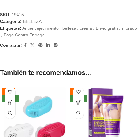
SKU:
19415
Categoría:
BELLEZA
Etiquetas:
Antienvejecimiento
,
belleza
,
crema
,
Envio gratis
,
morado
,
Pago Contra Entrega
Compartir:
También te recomendamos…
-59%
-57%
NUEVO
NUEVO