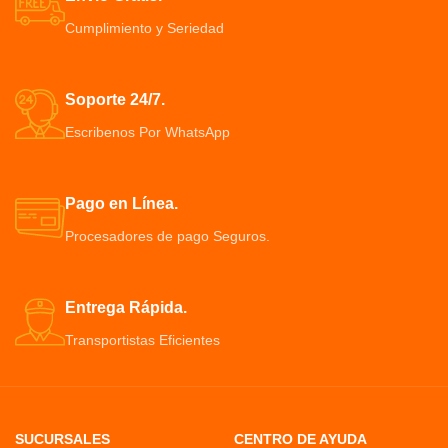
Hecho de materiales ABS de
usa para verrugas y tatuajes.
Cumplimiento y Seriedad
calidad alimentaria, 100% seguro
Se usa de manera sencilla,
y no tóxico.
segura y cómoda. Resultado
Parte inferior es antideslizante,
eficiente y rápido
evitando que el alimentador se
Tecnología de carbonación
Soporte 24/7.
deslice.
eléctrica avanzada,
Escribenos Por WhatsApp
microcomputadora controlada
para uso conveniente y resultado
instantáneo. Ningún sangrado
(más seguro que el láser).
Pago en Línea.
Procesadores de pago Seguros.
Entrega Rápida.
Transportistas Eficientes
SUCURSALES
CENTRO DE AYUDA