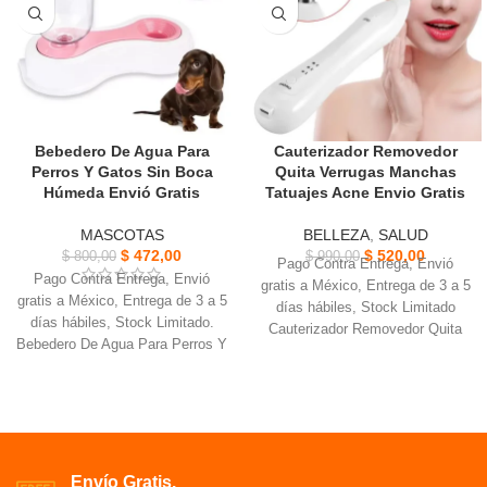
Bebedero De Agua Para
Cauterizador Removedor
Perros Y Gatos Sin Boca
Quita Verrugas Manchas
Húmeda Envió Gratis
Tatuajes Acne Envio Gratis
MASCOTAS
BELLEZA
,
SALUD
$
472,00
$
520,00
$
800,00
$
990,00
Pago Contra Entrega, Envió
Pago Contra Entrega, Envió
gratis a México, Entrega de 3 a 5
gratis a México, Entrega de 3 a 5
días hábiles, Stock Limitado
días hábiles, Stock Limitado.
Cauterizador Removedor Quita
Bebedero De Agua Para Perros Y
Verrugas pecas, manchas,
Gatos, bonita decoración para el
lunares y pequeños tatuajes.
hogar de los dueños.
Es recargable Se puede utilizar
Su diseño único, simple y
con 3 niveles de intensidad para
elegante, aumenta
el tratamiento.
considerablemente la capacidad
El nivel 1 y 2 se utiliza para
del comedero.
Envío Gratis.
manchas y pecas. El nivel 3 se