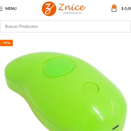
0
MENU
$
0,0
-52%