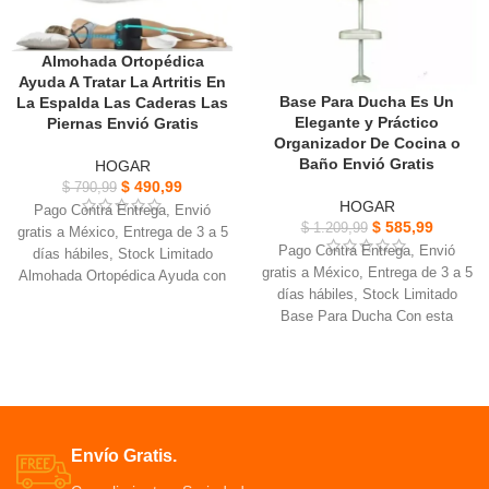
los escombros y otra en la diaria.
para la limpieza diaria.
Almohada Ortopédica
Ayuda A Tratar La Artritis En
Base Para Ducha Es Un
La Espalda Las Caderas Las
Elegante y Práctico
Piernas Envió Gratis
Organizador De Cocina o
Baño Envió Gratis
HOGAR
$
490,99
$
790,99
HOGAR
Pago Contra Entrega, Envió
$
585,99
$
1.209,99
gratis a México, Entrega de 3 a 5
Pago Contra Entrega, Envió
días hábiles, Stock Limitado
gratis a México, Entrega de 3 a 5
Almohada Ortopédica Ayuda con
días hábiles, Stock Limitado
la cirugía de recuperación o
Base Para Ducha Con esta
reemplazo de Cadera
solución de almacenamiento que
La única almohada que sostiene
ahorra espacio en el baño
las piernas y las rodillas El
Una inversión para un elegante y
diseño brinda la comodidad
práctico organizador de cocina o
Mejor apoyo mejor postura para
baño cómodo y liviano
mayor comodidad Dolor de
Ahora puedes tener todo al
espalda y alivio de la ciática
Envío Gratis.
instante a mano cuando te
Ayuda durante el embarazo para