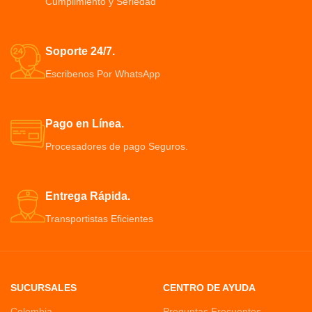
Cumplimiento y Seriedad
duchas, sin doblarte al suelo
dormir mejor Espinal alineación
para dormir de lado
Soporte 24/7.
Escribenos Por WhatsApp
Pago en Línea.
Procesadores de pago Seguros.
Entrega Rápida.
Transportistas Eficientes
SUCURSALES
CENTRO DE AYUDA
Colombia
Preguntas Frecuentes