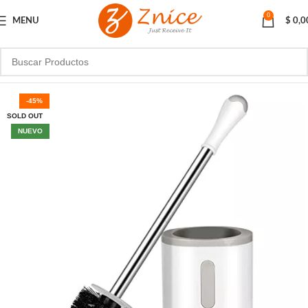
0
MENU
$
0,0
-45%
SOLD OUT
NUEVO