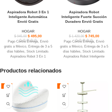
Aspiradora Robot 3 En 1
Aspiradora Robot
Inteligente Automática
Inteligente Fuerte Succión
Envió Gratis
Duradero Envió Gratis
HOGAR
HOGAR
$
495,00
$
745,00
$
945,00
$
1.420,00
Pago Contra Entrega, Envió
Pago Contra Entrega, Envió
gratis a México, Entrega de 3 a 5
gratis a México, Entrega de 3 a 5
días hábiles, Stock Limitado.
días hábiles, Stock Limitado.
Aspiradora Robot 3 En 1
Aspiradora Robot Inteligente
Inteligente, Adecuado para
Fuerte, Hecho de ABS y metal,
suelos multimaterial baldosas y
este es más duradero y
Productos relacionados
moquetas.
resistente.
Capacidad de la de 1200 mAh,
El uso de diseño ultrafino es más
puede durar 90 tiempo de tiempo,
conveniente para la limpieza en
-38%
-52%
Nivel de ruido bajo.
espacios estrechos.
Hecho de plástico ABS y
Con diseño de bajo ruido, puedes
componentes electrónicos,
limpiar en cualquier momento sin
resistente y duradero.
afectar tu vida.
Una fuerte succión, puede
Baterías:1500mAh, Tensión de
fácilmente el polvo, el cabello,
alimentación: 3,7 V, adecuado