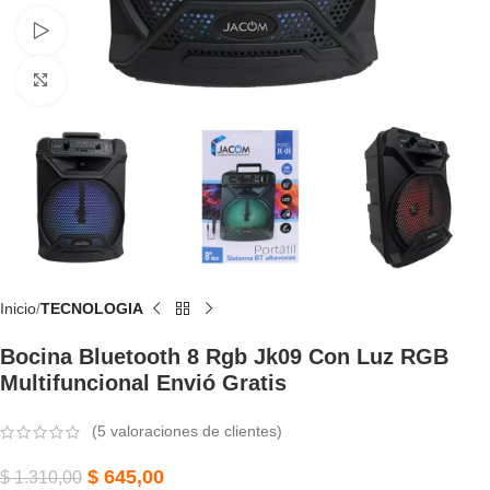
Watch video
Click to enlarge
Inicio
TECNOLOGIA
Bocina Bluetooth 8 Rgb Jk09 Con Luz RGB
Multifuncional Envió Gratis
(
5
valoraciones de clientes)
$
645,00
$
1.310,00