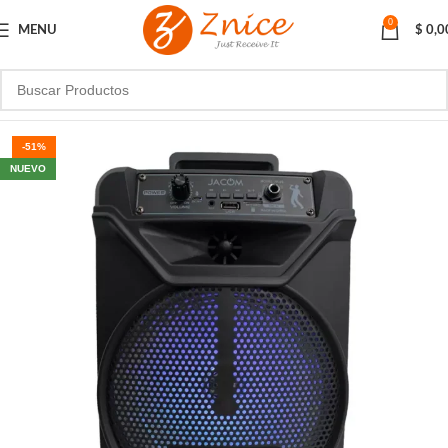
0
MENU
$
0,0
-51%
NUEVO