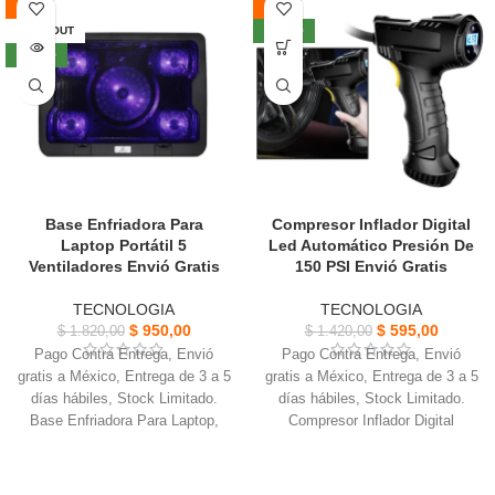
-48%
-58%
o diferentes dispositivos de la
diferentes dispositivos de la
misma marca.
misma marca.
SOLD OUT
NUEVO
Color: Multicolor, Talla: 8
Ideal para escuchar tus
NUEVO
pulgadas, Material: ABS,
canciones favoritas, La duración
Portable Speakers.
de la batería depende el uso.
Base Enfriadora Para
Compresor Inflador Digital
Laptop Portátil 5
Led Automático Presión De
Ventiladores Envió Gratis
150 PSI Envió Gratis
TECNOLOGIA
TECNOLOGIA
$
950,00
$
595,00
$
1.820,00
$
1.420,00
Pago Contra Entrega, Envió
Pago Contra Entrega, Envió
gratis a México, Entrega de 3 a 5
gratis a México, Entrega de 3 a 5
días hábiles, Stock Limitado.
días hábiles, Stock Limitado.
Base Enfriadora Para Laptop,
Compresor Inflador Digital
diseñado con una placa base
Led, Adecuado para coches,
grande y es compatible.
motocicletas y bicicletas.
Fácil de transportar y usar en
Tiene una pantalla digital y la