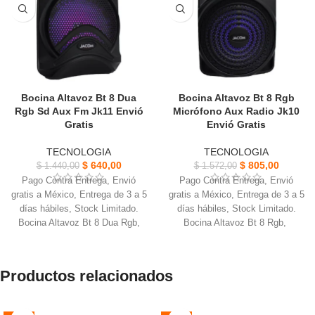
Bocina Altavoz Bt 8 Dua
Bocina Altavoz Bt 8 Rgb
Rgb Sd Aux Fm Jk11 Envió
Micrófono Aux Radio Jk10
Gratis
Envió Gratis
TECNOLOGIA
TECNOLOGIA
$
640,00
$
805,00
$
1.440,00
$
1.572,00
Pago Contra Entrega, Envió
Pago Contra Entrega, Envió
gratis a México, Entrega de 3 a 5
gratis a México, Entrega de 3 a 5
días hábiles, Stock Limitado.
días hábiles, Stock Limitado.
Bocina Altavoz Bt 8 Dua Rgb,
Bocina Altavoz Bt 8 Rgb,
bluetooth, con salida de 10W,
bluetooth, con salida de 10W,
con iluminación RGB.
con iluminación RGB.
Cuenta con función de RADIO
Cuenta con función de RADIO
Productos relacionados
FM, ranura para auxiliar y tarjeta
FM, ranura para auxiliar y tarjeta
SD, Incluye micrófono.
SD.
Tiene conexión dual con iguales
Conexión dual con iguales o