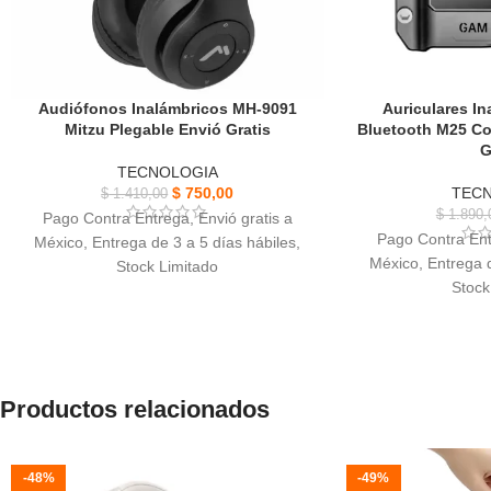
Audiófonos Inalámbricos MH-9091
Auriculares I
Mitzu Plegable Envió Gratis
Bluetooth M25 Co
G
TECNOLOGIA
$
750,00
TEC
$
1.410,00
$
1.890,
Pago Contra Entrega, Envió gratis a
Pago Contra Ent
México, Entrega de 3 a 5 días hábiles,
México, Entrega d
Stock Limitado
Stock
Audiófonos Inalámbricos MH-9091, Son
Auriculares I
la combinación perfecta de estilo y
Bluetooth, transm
funcionalidad.
de señal
Disfruta de una experiencia auditiva
Disfruta de una ca
inigualable con la calidad de sonido que
Productos relacionados
con la función de
puede ofrecer.
Elección ideal para aquellos que buscan
Material ABS una
comodidad y rendimiento en un solo
-48%
-49%
de durabilidad, c
producto.