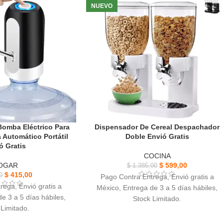
nzada.
NUEVO
también el clásico emulador de juegos de
os, proporcionan una
arcade.
nte al desgaste diario.
omba Eléctrico Para
Dispensador De Cereal Despachador
 Automático Portátil
Doble Envió Gratis
ó Gratis
COCINA
OGAR
$
599,00
$
1.385,00
$
415,00
0
Pago Contra Entrega, Envió gratis a
rega, Envió gratis a
México, Entrega de 3 a 5 días hábiles,
e 3 a 5 días hábiles,
Stock Limitado.
 Limitado.
Dispensador De Cereal, Cilindros de
 Bomba Eléctrico,
acrílico color transparente, ahorro de