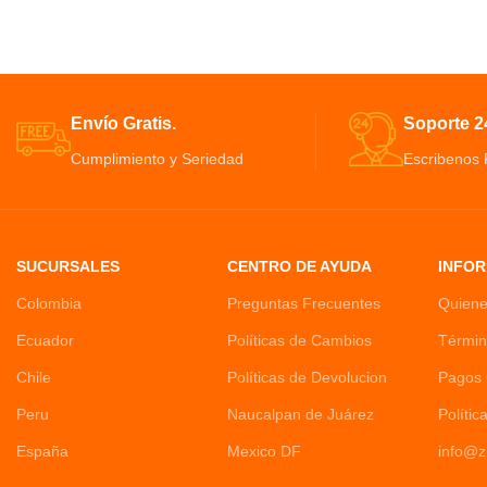
Silencio icónico, comodidad y sonido.
excelente soluc
Cancelación de ruido combina tecnología
fresca y li
y funciones pasivas para apagar el
Es fácil de
mundo exterior.
eficiente, Asegura
Una experiencia auditiva increíble exige
limpia y 
Envío Gratis.
Soporte 24
un nivel de comodidad que coincida.
Dispone de una 
Cumplimiento y Seriedad
Escribenos
Permite sintonizar tu música como te
automático par
gusta ajustando los graves, los medios y
elimin
los agudos.
Dispensador de 
botellón de 20 litr
el niv
SUCURSALES
CENTRO DE AYUDA
INFOR
Colombia
Preguntas Frecuentes
Quien
Ecuador
Políticas de Cambios
Términ
Chile
Políticas de Devolucion
Pagos 
Peru
Naucalpan de Juárez
Polític
España
Mexico DF
info@z