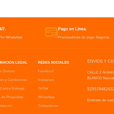
ión para tener agua
espacio.
mpia a la mano.
Tapas extraíbles para llenar cilindros y
 usar, seguro y
mantener frescos los cereales o la
 el suministro de agua
comida seca.
de buen sabor.
Base de Poliuretano, Acabado que es
/7.
Pago en Línea.
función de apagado
ideal para que no se mueva el utensilio
 Por WhatsApp
Procesadores de pago Seguros.
a ahorrar energía y
donde se servirá.
a impureza.
Su diseño permite la sanidad del
agua eléctrico para
producto guardado, dispensado y
os, indicador LED indica
manipulación.
el de agua.
ENVIOS Y C
MACION LEGAL
REDES SOCIALES
es Somos
Facebook
CALLE 2 NUME
BLANCO Naucalp
os y Condiciones
Instagram
Contra Entrega
TikTok
525578482432
a de Privacidad
WhatsApp
Entérate de nues
nice.mx
Contactenos
de Privacid