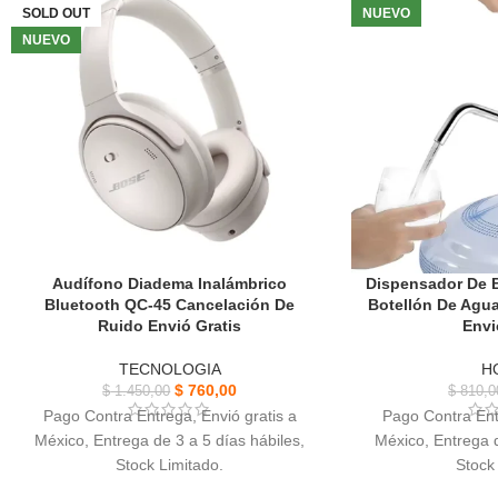
ava
SOLD OUT
NUEVO
Diseño elegante, brinda libertad de
Robustos y liger
movimiento gracias a su tecnología
NUEVO
estructura resiste
inalámbrica.
Audífono Diadema Inalámbrico
Dispensador De B
Bluetooth QC-45 Cancelación De
Botellón De Agua
Ruido Envió Gratis
Envi
TECNOLOGIA
H
$
760,00
$
1.450,00
$
810,0
Pago Contra Entrega, Envió gratis a
Pago Contra Ent
México, Entrega de 3 a 5 días hábiles,
México, Entrega d
Stock Limitado.
Stock
Audífono Diadema Inalámbrico Bluetooth,
Dispensador De