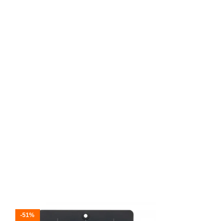
a
-51%
-52%