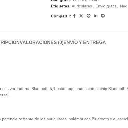
Etiquetas:
Auriculares
,
Envio gratis
,
Neg
Compartir:
RIPCIÓN
VALORACIONES (0)
ENVÍO Y ENTREGA
ámbricos verdaderos Bluetooth 5,1 están equipados con el chip Bluetoo
ersal.
la potencia restante de los auriculares inalámbricos Bluetooth y el es