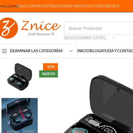
PAGO CONTRA ENTREGA ENVIO GRATUITO A TODO MEXICO
INGLES
PAIS
SELECCIONAR CATEGORIA
INICIO
BLOG
AYUDA Y CONTA
EXAMINAR LAS CATEGORÍAS
-53%
NUEVO