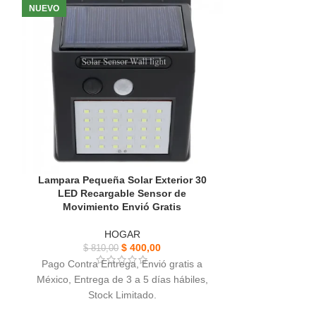
NUEVO
SOLD OUT
NUEVO
Lampara Pequeña Solar Exterior 30
Maquina P
LED Recargable Sensor de
Antiadherente
Movimiento Envió Gratis
HOGAR
$
2.89
$
400,00
$
810,00
Pago Contra 
Pago Contra Entrega, Envió gratis a
México, Entreg
México, Entrega de 3 a 5 días hábiles,
St
Stock Limitado.
Maquina P
Lampara Pequeña Solar Exterior,
Es fácil
Antiadherent