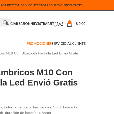
USCRÍBETE
AYUDA Y CONTACTO
PREGUNTAS FRECUENTES
0
INICIAR SESIÓN/REGISTRARSE
$
0,00
PROMOCIONES
SERVICIO AL CLIENTE
icos M10 Con Bluetooth Pantalla Led Envió Gratis
lámbricos M10 Con
la Led Envió Gratis
, Entrega de 3 a 5 días hábiles, Stock Limitado.
h, duración de batería: 4 horas.