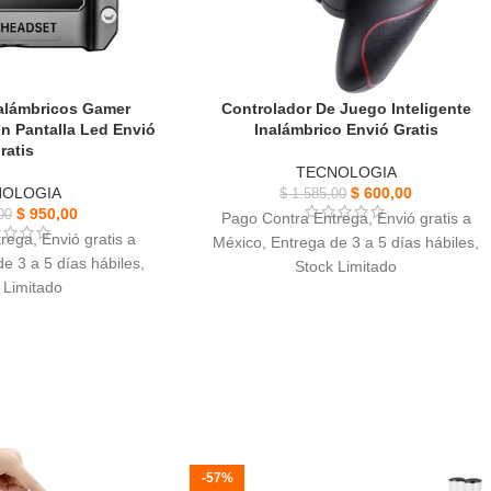
nalámbricos Gamer
Controlador De Juego Inteligente
n Pantalla Led Envió
Inalámbrico Envió Gratis
ratis
TECNOLOGIA
NOLOGIA
$
600,00
$
1.585,00
$
950,00
00
Pago Contra Entrega, Envió gratis a
rega, Envió gratis a
México, Entrega de 3 a 5 días hábiles,
e 3 a 5 días hábiles,
Stock Limitado
 Limitado
Controlador De Juego Inteligente,
nalámbricos Gamer
Conexión y Compatibilidad: Bluetooth.
isión estable y rápida
Teclas cómodas, joystick analógico dual,
es de audio.
tecla cruzada precisa y 14 botones de
lidad de sonido nítida
acción.
 cancelación activa de
Modo suspensión inteligente de ahorro
ruido
de energía, mejora eficazmente eficienci
 combinación perfecta
de batería.
-57%
omodidad y tecnología
Admite juegos de plataforma Android y