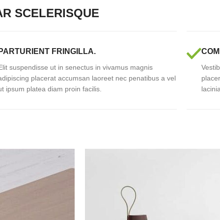
AR SCELERISQUE
PARTURIENT FRINGILLA.
COM
Elit suspendisse ut in senectus in vivamus magnis
Vestib
adipiscing placerat accumsan laoreet nec penatibus a vel
place
ut ipsum platea diam proin facilis.
lacini