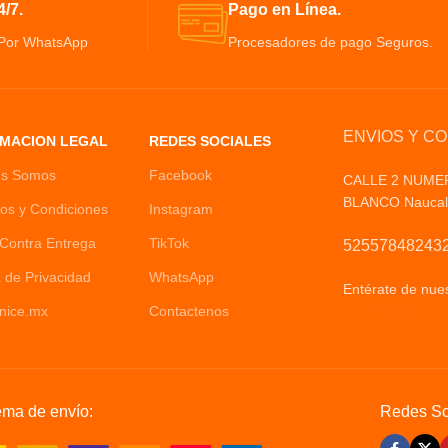
/7.
Pago en Línea.
 Por WhatsApp
Procesadores de pago Seguros.
ENVIOS Y C
MACION LEGAL
REDES SOCIALES
es Somos
Facebook
CALLE 2 NUME
BLANCO Naucalp
os y Condiciones
Instagram
Contra Entrega
TikTok
525578482432
a de Privacidad
WhatsApp
Entérate de nues
nice.mx
Contactenos
de Privacid
ema de envío:
Redes So