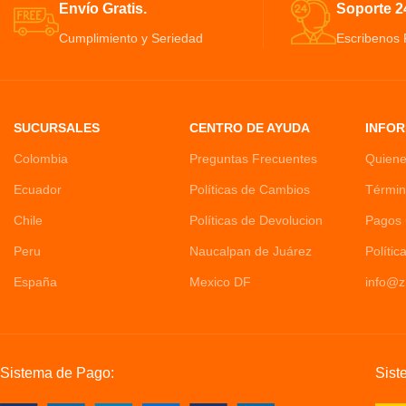
Envío Gratis.
Soporte 24
Cumplimiento y Seriedad
Escribenos
SUCURSALES
CENTRO DE AYUDA
INFOR
Colombia
Preguntas Frecuentes
Quien
Ecuador
Políticas de Cambios
Términ
Chile
Políticas de Devolucion
Pagos 
Peru
Naucalpan de Juárez
Polític
España
Mexico DF
info@z
Sistema de Pago:
Sist