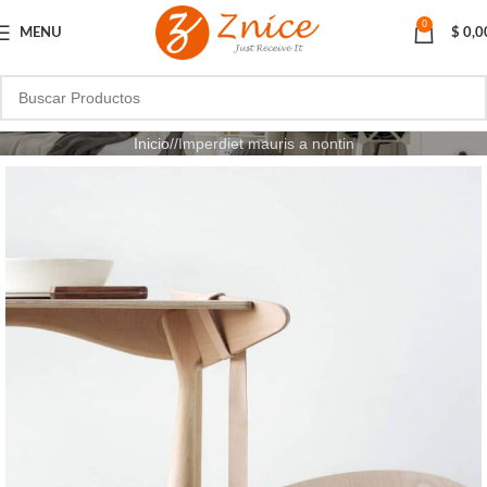
0
MENU
$
0,0
Inicio
Imperdiet mauris a nontin