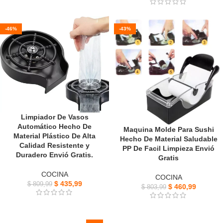
-46%
-43%
Limpiador De Vasos
Automático Hecho De
Maquina Molde Para Sushi
Material Plástico De Alta
Hecho De Material Saludable
Calidad Resistente y
PP De Facil Limpieza Envió
Duradero Envió Gratis.
Gratis
COCINA
COCINA
$
435,99
$
809,99
$
460,99
$
803,99