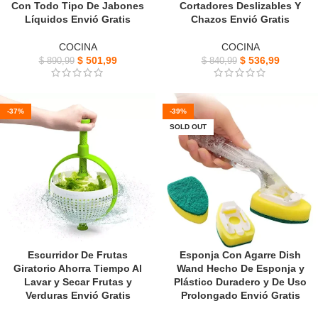
Con Todo Tipo De Jabones
Cortadores Deslizables Y
Líquidos Envió Gratis
Chazos Envió Gratis
COCINA
COCINA
$
501,99
$
536,99
$
890,99
$
840,99
-37%
-39%
SOLD OUT
Escurridor De Frutas
Esponja Con Agarre Dish
Giratorio Ahorra Tiempo Al
Wand Hecho De Esponja y
Lavar y Secar Frutas y
Plástico Duradero y De Uso
Verduras Envió Gratis
Prolongado Envió Gratis