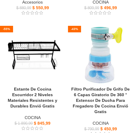
Accesorios
COCINA
$
550,99
$
496,99
$
880,99
$
809,99
-55%
-43%
Estante De Cocina
Filtro Purificador De Grifo De
Escurridor 2 Niveles
6 Capas Giratorio De 360 °
Materiales Resistentes y
Extensor De Ducha Para
Durables Envió Gratis
Fregadero De Cocina Envió
Gratis
COCINA
$
845,99
COCINA
$
1.890,99
$
450,99
$
790,99