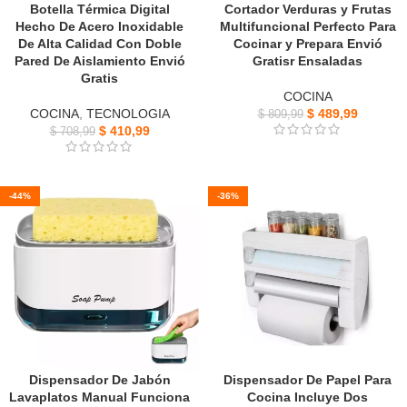
Botella Térmica Digital
Cortador Verduras y Frutas
Hecho De Acero Inoxidable
Multifuncional Perfecto Para
De Alta Calidad Con Doble
Cocinar y Prepara Envió
Pared De Aislamiento Envió
Gratisr Ensaladas
Gratis
COCINA
COCINA
,
TECNOLOGIA
$
489,99
$
809,99
$
410,99
$
708,99
-44%
-36%
Dispensador De Jabón
Dispensador De Papel Para
Lavaplatos Manual Funciona
Cocina Incluye Dos