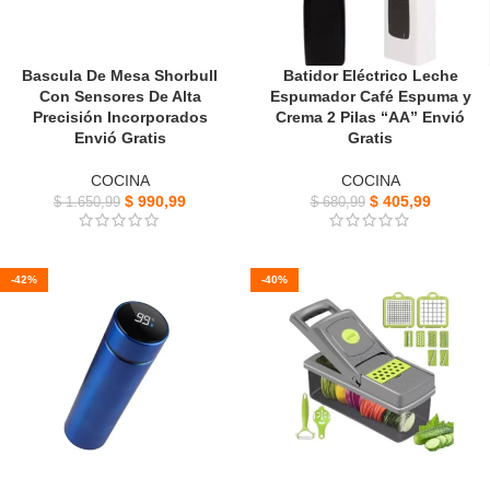
Bascula De Mesa Shorbull
Batidor Eléctrico Leche
Con Sensores De Alta
Espumador Café Espuma y
Precisión Incorporados
Crema 2 Pilas “AA” Envió
Envió Gratis
Gratis
COCINA
COCINA
$
990,99
$
405,99
$
1.650,99
$
680,99
-42%
-40%